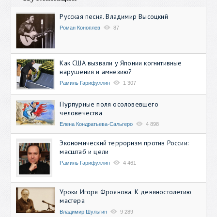
Русская песня. Владимир Высоцкий
Роман Коноплев
87
Как США вызвали у Японии когнитивные
нарушения и амнезию?
Рамиль Гарифуллин
1 307
Пурпурные поля осоловевшего
человечества
Елена Кондратьева-Сальгеро
4 898
Экономический терроризм против России:
масштаб и цели
Рамиль Гарифуллин
4 461
Уроки Игоря Фроянова. К девяностолетию
мастера
Владимир Шульгин
9 289