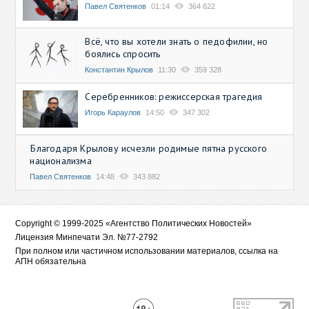
Павел Святенков
01:14
364 622
Всё, что вы хотели знать о педофилии, но
боялись спросить
Константин Крылов
11:30
359 328
Серебренников: режиссерская трагедия
Игорь Караулов
14:50
347 302
Благодаря Крылову исчезли родимые пятна русского
национализма
Павел Святенков
14:48
343 882
Copyright © 1999-2025 «Агентство Политических Новостей»
Лицензия Минпечати Эл. №77-2792
При полном или частичном использовании материалов, ссылка на
АПН обязательна