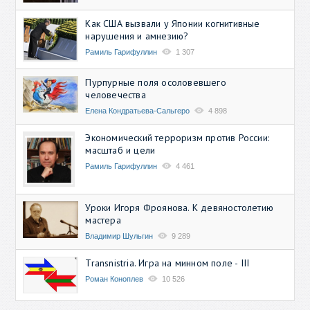
Как США вызвали у Японии когнитивные
нарушения и амнезию?
Рамиль Гарифуллин
1 307
Пурпурные поля осоловевшего
человечества
Елена Кондратьева-Сальгеро
4 898
Экономический терроризм против России:
масштаб и цели
Рамиль Гарифуллин
4 461
Уроки Игоря Фроянова. К девяностолетию
мастера
Владимир Шульгин
9 289
Transnistria. Игра на минном поле - III
Роман Коноплев
10 526