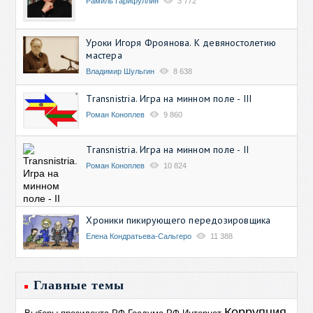
Рамиль Гарифуллин
3 772
Уроки Игоря Фроянова. К девяностолетию
мастера
Владимир Шульгин
8 638
Transnistria. Игра на минном поле - III
Роман Коноплев
9 860
Transnistria. Игра на минном поле - II
Роман Коноплев
10 824
Хроники пикирующего передозировщика
Елена Кондратьева-Сальгеро
11 388
Главные темы
Коррупция