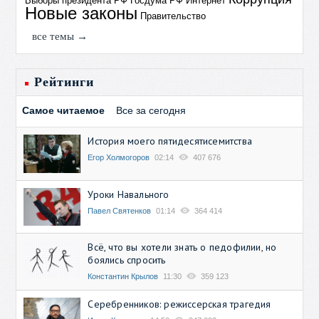
Выборы президента РФ
Госдума РФ
Интернет
Новые законы
Правительство
все темы →
Рейтинги
Самое читаемое
Все за сегодня
История моего пятидесятисемитства
Егор Холмогоров
02:14
407 676
Уроки Навального
Павел Святенков
01:14
364 414
Всё, что вы хотели знать о педофилии, но
боялись спросить
Константин Крылов
11:30
359 123
Серебренников: режиссерская трагедия