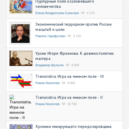
Пурпурные поля осоловевшего
человечества
Елена Кондратьева-Сальгеро
4 170
Экономический терроризм против России:
масштаб и цели
Рамиль Гарифуллин
3 720
Уроки Игоря Фроянова. К девяностолетию
мастера
Владимир Шульгин
8 583
Transnistria. Игра на минном поле - III
Роман Коноплев
9 800
Transnistria. Игра на минном поле - II
Роман Коноплев
10 762
Хроники пикирующего передозировщика