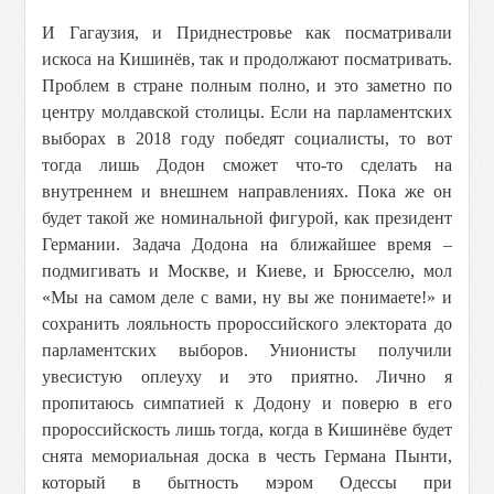
И Гагаузия, и Приднестровье как посматривали
искоса на Кишинёв, так и продолжают посматривать.
Проблем в стране полным полно, и это заметно по
центру молдавской столицы. Если на парламентских
выборах в 2018 году победят социалисты, то вот
тогда лишь Додон сможет что-то сделать на
внутреннем и внешнем направлениях. Пока же он
будет такой же номинальной фигурой, как президент
Германии. Задача Додона на ближайшее время –
подмигивать и Москве, и Киеве, и Брюсселю, мол
«Мы на самом деле с вами, ну вы же понимаете!» и
сохранить лояльность пророссийского электората до
парламентских выборов. Унионисты получили
увесистую оплеуху и это приятно. Лично я
пропитаюсь симпатией к Додону и поверю в его
пророссийскость лишь тогда, когда в Кишинёве будет
снята мемориальная доска в честь Германа Пынти,
который в бытность мэром Одессы при