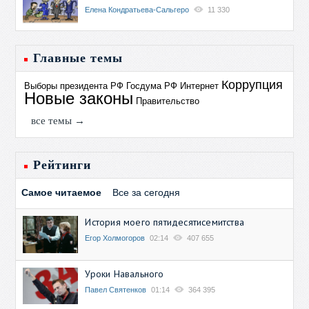
Елена Кондратьева-Сальгеро
11 330
Главные темы
Коррупция
Выборы президента РФ
Госдума РФ
Интернет
Новые законы
Правительство
все темы →
Рейтинги
Самое читаемое
Все за сегодня
История моего пятидесятисемитства
Егор Холмогоров
02:14
407 655
Уроки Навального
Павел Святенков
01:14
364 395