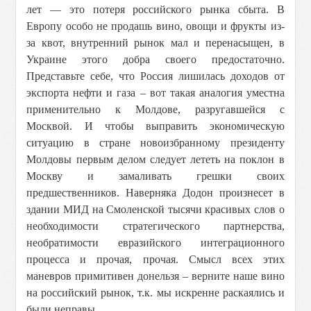
лет — это потеря российского рынка сбыта. В
Европу особо не продашь вино, овощи и фрукты из-
за квот, внутренний рынок мал и перенасыщен, в
Украине этого добра своего предостаточно.
Представьте себе, что Россия лишилась доходов от
экспорта нефти и газа – вот такая аналогия уместна
применительно к Молдове, разругавшейся с
Москвой. И чтобы выправить экономическую
ситуацию в стране новоизбранному президенту
Молдовы первым делом следует лететь на поклон в
Москву и замаливать грешки своих
предшественников. Наверняка Додон произнесет в
здании МИД на Смоленской тысячи красивых слов о
необходимости стратегического партнерства,
необратимости евразийского интеграционного
процесса и прочая, прочая. Смысл всех этих
маневров примитивен донельзя – верните наше вино
на российский рынок, т.к. мы искренне раскаялись и
были неправы.