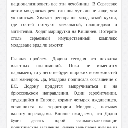
национализировать все эти лечебницы. В Сергеевке
летом молдавская речь слышна чуть ли не чаще, чем
украинская. Хватает ресторанов молдавской кухни,
где гостей потчуют мамалыгой, плациндами и
мититеями. Ходят маршрутки на Кишинёв. Потерять
столь серьезный имущественный комплекс
молдаване вряд ли захотят.
Главная проблема Додона сегодня это нехватка
властных полномочий. Пока не изменится
парламент, то у него не будет широких возможностей
для манёвров. Да, Молдова подписала соглашение с
ЕС, Додону придется выкручиваться и на
брюссельском направлении. Один заробитчанин,
трудящийся в Европе, кормит четырех иждивенцев,
оставшихся на территории Молдовы, посылая
валюту переводами. Вполне ожидаемо, что Додон
будет делать порой взаимоисключающие
политические заявления. Задача ведь перед ним не из