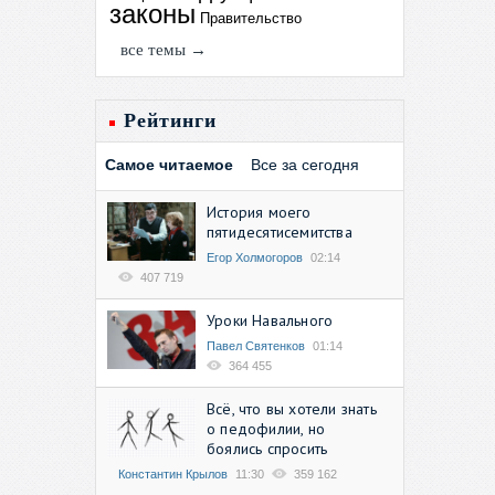
законы
Правительство
все темы →
Рейтинги
Самое читаемое
Все за сегодня
История моего
пятидесятисемитства
Егор Холмогоров
02:14
407 719
Уроки Навального
Павел Святенков
01:14
364 455
Всё, что вы хотели знать
о педофилии, но
боялись спросить
Константин Крылов
11:30
359 162