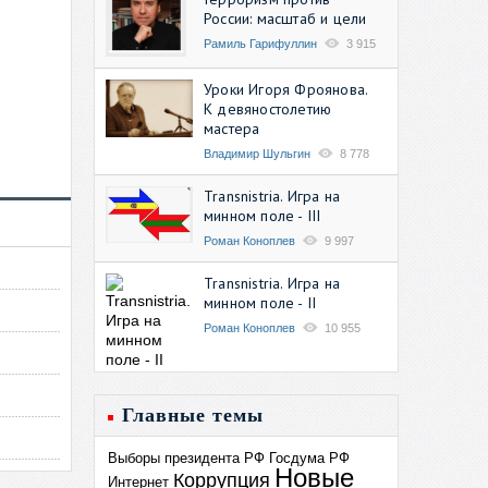
России: масштаб и цели
Рамиль Гарифуллин
3 915
Уроки Игоря Фроянова.
К девяностолетию
мастера
Владимир Шульгин
8 778
Transnistria. Игра на
минном поле - III
Роман Коноплев
9 997
Transnistria. Игра на
минном поле - II
Роман Коноплев
10 955
Главные темы
Выборы президента РФ
Госдума РФ
Новые
Коррупция
Интернет