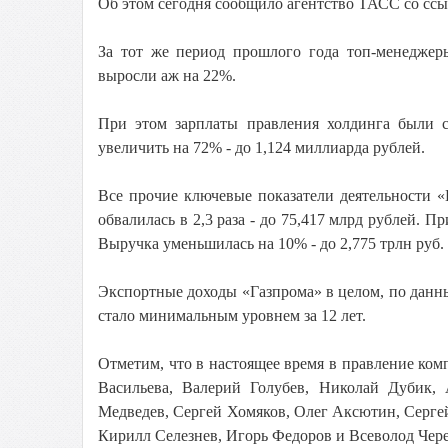
Об этом сегодня сообщило агентство ТАСС со сс
За тот же период прошлого года топ-менеджеры
выросли аж на 22%.
При этом зарплаты правления холдинга были 
увеличить на 72% - до 1,124 миллиарда рублей.
Все прочие ключевые показатели деятельности «
обвалилась в 2,3 раза - до 75,417 млрд рублей. П
Выручка уменьшилась на 10% - до 2,775 трлн руб.
Экспортные доходы «Газпрома» в целом, по данным
стало минимальным уровнем за 12 лет.
Отметим, что в настоящее время в правление комп
Васильева, Валерий Голубев, Николай Дубик,
Медведев, Сергей Хомяков, Олег Аксютин, Серге
Кирилл Селезнев, Игорь Федоров и Всеволод Чер