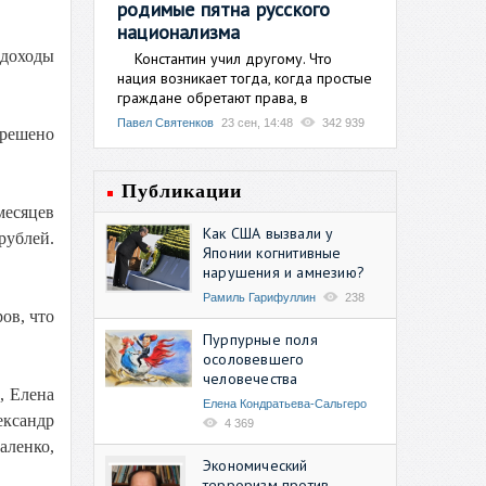
родимые пятна русского
национализма
 доходы
Константин учил другому. Что
нация возникает тогда, когда простые
граждане обретают права, в
Павел Святенков
23 сен, 14:48
342 939
 решено
Публикации
месяцев
Как США вызвали у
рублей.
Японии когнитивные
нарушения и амнезию?
Рамиль Гарифуллин
238
ов, что
Пурпурные поля
осоловевшего
человечества
, Елена
Елена Кондратьева-Сальгеро
ександр
4 369
аленко,
Экономический
терроризм против