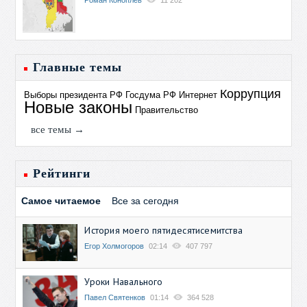
Роман Коноплев
11 202
Главные темы
Коррупция
Выборы президента РФ
Госдума РФ
Интернет
Новые законы
Правительство
все темы →
Рейтинги
Самое читаемое
Все за сегодня
История моего пятидесятисемитства
Егор Холмогоров
02:14
407 797
Уроки Навального
Павел Святенков
01:14
364 528