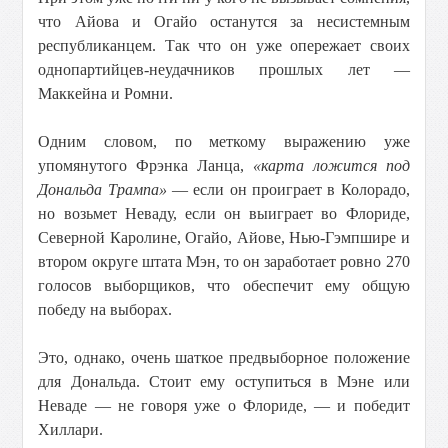
что Айова и Огайо останутся за несистемным
республиканцем. Так что он уже опережает своих
однопартийцев-неудачников прошлых лет —
Маккейна и Ромни.
Одним словом, по меткому выражению уже
упомянутого Фрэнка Ланца,
«карта ложится под
Дональда Трампа»
— если он проиграет в Колорадо,
но возьмет Неваду, если он выиграет во Флориде,
Северной Каролине, Огайо, Айове, Нью-Гэмпшире и
втором округе штата Мэн, то он заработает ровно 270
голосов выборщиков, что обеспечит ему общую
победу на выборах.
Это, однако, очень шаткое предвыборное положение
для Дональда. Стоит ему оступиться в Мэне или
Неваде — не говоря уже о Флориде, — и победит
Хиллари.