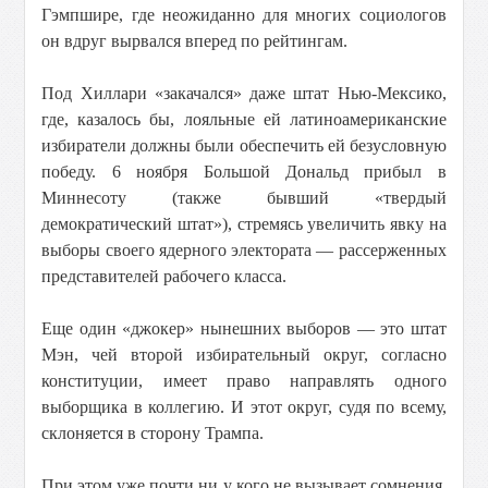
Гэмпшире, где неожиданно для многих социологов
он вдруг вырвался вперед по рейтингам.
Под Хиллари «закачался» даже штат Нью-Мексико,
где, казалось бы, лояльные ей латиноамериканские
избиратели должны были обеспечить ей безусловную
победу. 6 ноября Большой Дональд прибыл в
Миннесоту (также бывший «твердый
демократический штат»), стремясь увеличить явку на
выборы своего ядерного электората — рассерженных
представителей рабочего класса.
Еще один «джокер» нынешних выборов — это штат
Мэн, чей второй избирательный округ, согласно
конституции, имеет право направлять одного
выборщика в коллегию. И этот округ, судя по всему,
склоняется в сторону Трампа.
При этом уже почти ни у кого не вызывает сомнения,