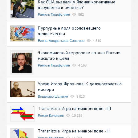
Как США вызвали у Японии когнитивные
нарушения и амнезию?
Рамиль Гарифуллин
862
Пурпурные поля осоловевшего
человечества
Елена Кондратьева-Сальгеро
4 610
Экономический терроризм против России:
масштаб и цели
Рамиль Гарифуллин
4 168
Уроки Игоря Фроянова. К девяностолетию
мастера
Владимир Шульгин
9 013
Transnistria. Игра на минном поле - III
Роман Коноплев
10 239
Transnistria. Игра на минном поле - II