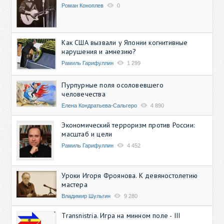
Роман Коноплев
0
Как США вызвали у Японии когнитивные
нарушения и амнезию?
Рамиль Гарифуллин
1 299
Пурпурные поля осоловевшего
человечества
Елена Кондратьева-Сальгеро
4 890
Экономический терроризм против России:
масштаб и цели
Рамиль Гарифуллин
4 452
Уроки Игоря Фроянова. К девяностолетию
мастера
Владимир Шульгин
9 280
Transnistria. Игра на минном поле - III