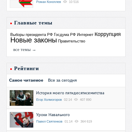
Роман Коноплев
10 516
Главные темы
Коррупция
Выборы президента РФ
Госдума РФ
Интернет
Новые законы
Правительство
все темы →
Рейтинги
Самое читаемое
Все за сегодня
История моего пятидесятисемитства
Егор Холмогоров
02:14
407 890
Уроки Навального
Павел Святенков
01:14
364 619