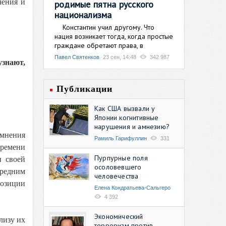
чения и
родимые пятна русского
национализма
Константин учил другому. Что
нация возникает тогда, когда простые
граждане обретают права, в
Павел Святенков
23 сен, 14:48
342 987
узнают,
Публикации
Как США вызвали у
Японии когнитивные
нарушения и амнезию?
 мнения
Рамиль Гарифуллин
331
времени
Пурпурные поля
и своей
осоловевшего
редним
человечества
позиции
Елена Кондратьева-Сальгеро
4 392
Экономический
лизу их
терроризм против