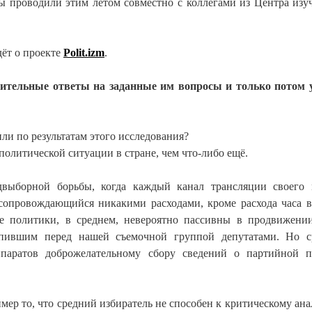
ы проводили этим летом совместно с коллегами из Центра изу
дёт о проекте
Polit.izm
.
ительные ответы на заданные им вопросы и только потом 
и по результатам этого исследования?
политической ситуации в стране, чем что-либо ещё.
выборной борьбы, когда каждый канал трансляции своего
 сопровождающийся никакими расходами, кроме расхода часа 
е политики, в среднем, невероятно пассивны в продвижени
пившим перед нашей съемочной группой депутатами. Но с
паратов доброжелательному сбору сведений о партийной 
мер то, что средний избиратель не способен к критическому ана