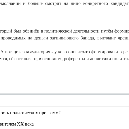
молчаний и больше смотрит на лицо конкретного кандидат
который был обвинён в политической деятельности путём форми
проводимых на деньги загнивающего Запада, выглядит чрез
А вот целевая аудитория - у кого они что-то формировали в рез
тся, её составляют, в основном, референты и аналитики политик
ость политических программ?
авителем XX века