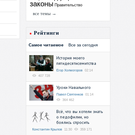
законы
Правительство
все темы →
Рейтинги
Самое читаемое
Все за сегодня
История моего
пятидесятисемитства
Егор Холмогоров
02:14
407 728
Уроки Навального
Павел Святенков
01:14
364 462
Всё, что вы хотели знать
о педофилии, но
боялись спросить
Константин Крылов
11:30
359 171