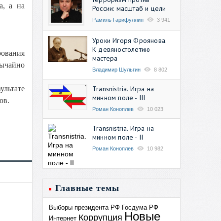
а, а на
России: масштаб и цели
Рамиль Гарифуллин
3 941
Уроки Игоря Фроянова.
К девяностолетию
рования
мастера
вычайно
Владимир Шульгин
8 802
Transnistria. Игра на
ультате
минном поле - III
ов.
Роман Коноплев
10 023
Transnistria. Игра на
минном поле - II
Роман Коноплев
10 982
Главные темы
Выборы президента РФ
Госдума РФ
Новые
Коррупция
Интернет