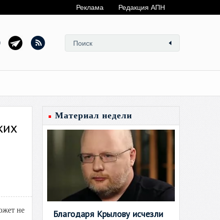
Реклама
Редакция АПН
Материал недели
ких
ожет не
Благодаря Крылову исчезли