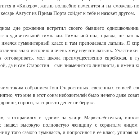
атится в «Кикеро», жизнь волшебно изменится и ты сможешь п
кесарь Август из Прима Порта сойдет к тебе и назовет другом.
 одном дне рождения встретил своего бывшего одношкольни
ас в удивительной гимназии. Гимназией она, правда, не называ
 имелся гуманитарный класс и там преподавали латынь. Я спр
 отлично знаю историю и очень хочу изучать латынь. Участники
я отговаривать, мол школа преимущественно еврейская, в г
жой, да и сам Старостин – сын знаменитого лингвиста, к имени к
очим таким собранием Гош Старостиных, свезенных со всей со
нятно, что мне в этот сонм небожителей было нечего даже соват
ровне, спроси, за спрос-то денег не берут».
, я отправился в здание на улице Маркса-Энгельса, впосл
где нашел высокую полноватую женщину с сердитым лицом
у того самого гумкласса, и попросился в её класс, упирая на 