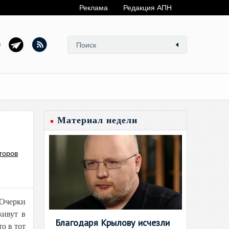
Реклама
Редакция АПН
Материал недели
горов
«Очерки
живут в
Благодаря Крылову исчезли
о в тот