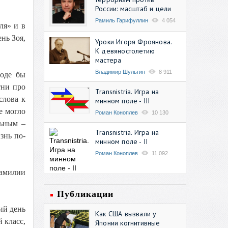
России: масштаб и цели
Рамиль Гарифуллин
4 054
ля» и в
нь Зоя,
Уроки Игоря Фроянова.
К девяностолетию
мастера
Владимир Шульгин
8 911
роде бы
тни про
Transnistria. Игра на
слова к
минном поле - III
е могло
Роман Коноплев
10 130
льным –
Transnistria. Игра на
знь по-
минном поле - II
Роман Коноплев
11 092
фамилии
Публикации
ий день
Как США вызвали у
 класс,
Японии когнитивные