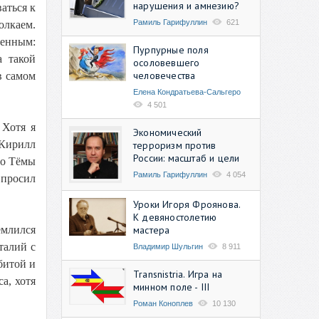
нарушения и амнезию?
ваться к
Рамиль Гарифуллин
621
олкаем.
ренным:
Пурпурные поля
а такой
осоловевшего
человечества
в самом
Елена Кондратьева-Сальгеро
4 501
 Хотя я
Экономический
Кирилл
терроризм против
России: масштаб и цели
мо Тёмы
Рамиль Гарифуллин
4 054
 просил
Уроки Игоря Фроянова.
К девяностолетию
мастера
емлился
талий с
Владимир Шульгин
8 911
битой и
Transnistria. Игра на
а, хотя
минном поле - III
Роман Коноплев
10 130