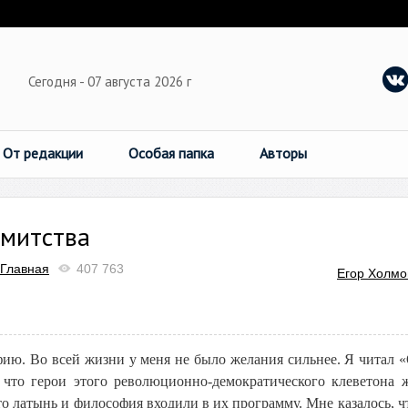
Сегодня - 07 августа 2026 г
От редакции
Особая папка
Авторы
емитства
Главная
407 763
Егор Холмо
офию. Во всей жизни у меня не было желания сильнее. Я читал 
 что герои этого революционно-демократического клеветона 
то латынь и философия входили в их программу. Мне казалось, чт