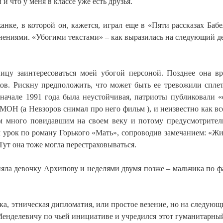
и что у меня в классе уже есть друзья.
нке, в которой он, кажется, играл еще в «Пяти рассказах Бабе
нениями. «Убогими текстами» – как выразилась на следующий де
ицу заинтересоваться моей убогой персоной. Позднее она в
иков. Рискну предположить, что может быть ее тревожили спле
 начале 1991 года была неустойчивая, патриоты публиковали «
МОН (а Невзоров снимал про него фильм ), и неизвестно как вс
ом много повидавшим на своем веку и потому предусмотрите
 урок по роману Горького «Мать», сопроводив замечанием: «Жи
Тут она тоже могла перестраховываться.
няла девочку Архипову и неделями двумя позже – мальчика по 
ика, этническая дипломатия, или простое везение, но на следующ
Менделевичу по чьей инициативе и учредился этот гуманитарный