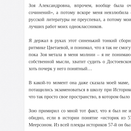
Зоя Александровна, впрочем, вообще была оч
сочинений», а потому вскоре меня невзлюбила 
русской литературы не преуспевал, а потому мо
лучших работ моих одноклассников.
Я держал в руках этот синенький тонкий сборн
ритмике Цветаевой, и понимал, что я так не смогу
пока Зоя метала в меня молнии – я не понимаю
собственной мысли, хватит судить о Достоевск
хоть почерк у него понятный…
В какой-то момент она даже сказала моей маме,
потащились экзаменоваться в школу при Историко
что так просто свое пространство, в котором было 
Зою примирил со мной тот факт, что я был не и
обидно, если в истории понятие «историк из 
Меерсоном. Из всей плеяды историков 57-й он бы