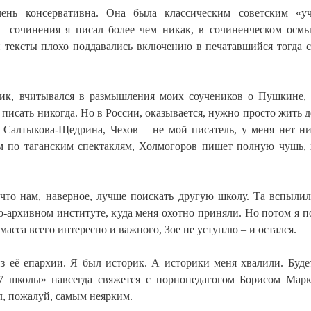
ень консервативна. Она была классическим советским «у
– сочинения я писал более чем никак, в сочиненческом осм
и тексты плохо поддавались включению в печатавшийся тогда 
ик, вчитывался в размышления моих соучеников о Пушкине, 
 писать никогда. Но в России, оказывается, нужно просто жить д
 Салтыкова-Щедрина, Чехов – не мой писатель, у меня нет н
ом по таганским спектаклям, Холмогоров пишет полную чушь,
 что нам, наверное, лучше поискать другую школу. Та вспыли
-архивном институте, куда меня охотно приняли. Но потом я п
масса всего интересно и важного, Зое не уступлю – и остался.
з её епархии. Я был историк. А историки меня хвалили. Буде
57 школы» навсегда свяжется с порнопедагогом Борисом Мар
л, пожалуй, самым неярким.