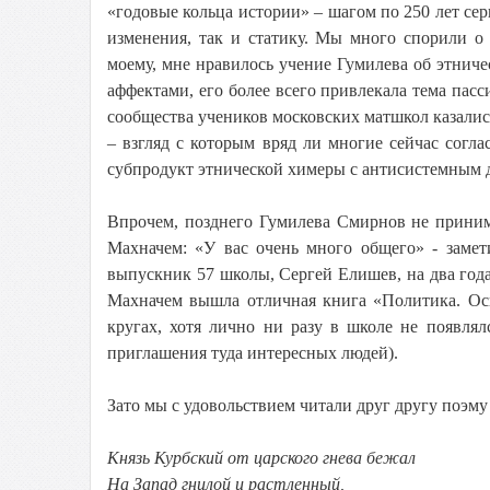
«годовые кольца истории» – шагом по 250 лет се
изменения, так и статику. Мы много спорили о
моему, мне нравилось учение Гумилева об этнич
аффектами, его более всего привлекала тема пасс
сообщества учеников московских матшкол казалис
– взгляд с которым вряд ли многие сейчас согл
субпродукт этнической химеры с антисистемным 
Впрочем, позднего Гумилева Смирнов не приним
Махначем: «У вас очень много общего» - замет
выпускник 57 школы, Сергей Елишев, на два года 
Махначем вышла отличная книга «Политика. Ос
кругах, хотя лично ни разу в школе не появля
приглашения туда интересных людей).
Зато мы с удовольствием читали друг другу поэму
Князь Курбский от царского гнева бежал
На Запад гнилой и растленный,