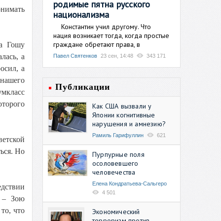
родимые пятна русского
онимать
национализма
Константин учил другому. Что
нация возникает тогда, когда простые
граждане обретают права, в
ка Гошу
лась, а
Павел Святенков
23 сен, 14:48
343 171
осил, а
 нашего
Публикации
умкласс
оторого
Как США вызвали у
Японии когнитивные
нарушения и амнезию?
Рамиль Гарифуллин
621
ветской
ься. Но
Пурпурные поля
осоловевшего
человечества
Елена Кондратьева-Сальгеро
едствии
4 501
 – Зою
то, что
Экономический
терроризм против