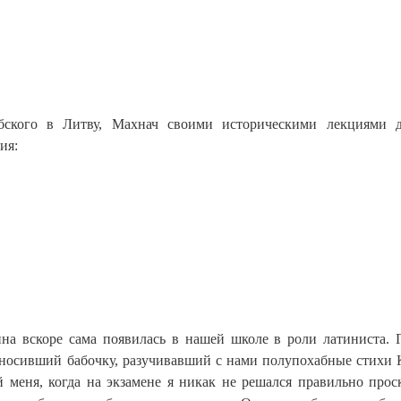
бского в Литву, Махнач своими историческими лекциями д
ия:
на вскоре сама появилась в нашей школе в роли латиниста.
 носивший бабочку, разучивавший с нами полупохабные стихи 
й меня, когда на экзамене я никак не решался правильно прос