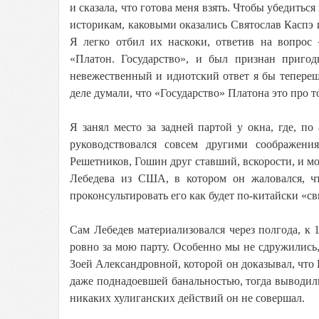
и сказала, что готова меня взять. Чтобы убедиться
историкам, каковыми оказались Святослав Каспэ 
Я легко отбил их наскоки, ответив на вопрос
«Платон. Государство», и был признан приго
невежественный и идиотский ответ я бы тепереш
деле думали, что «Государство» Платона это про т
Я занял место за задней партой у окна, где, п
руководствовался совсем другими соображен
Решетников, Гошин друг ставший, вскорости, и м
Лебедева из США, в котором он жаловался, ч
проконсультировать его как будет по-китайски «св
Сам Лебедев материализовался через полгода, к 
ровно за мою парту. Особенно мы не сдружились,
Зоей Александровной, которой он доказывал, что 
даже поднадоевшей банальностью, тогда выводили 
никаких хулиганских действий он не совершал.