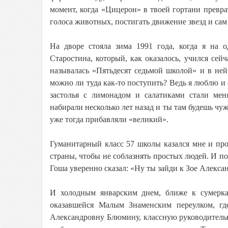
момент, когда «Цицерон» в твоей гортани превр
голоса животных, постигать движение звезд и сам 
На дворе стояла зима 1991 года, когда я на
Старостина, который, как оказалось, учился сейч
называлась «Пятьдесят седьмой школой» и в ней
можно ли туда как-то поступить? Ведь я люблю и
застолья с лимонадом и салатиками стали мен
набирали несколько лет назад и ты там будешь чу
уже тогда прибавляли «великий».
Гуманитарный класс 57 школы казался мне и пр
страны, чтобы не соблазнять простых людей. И по
Гоша уверенно сказал: «Ну ты зайди к Зое Александ
И холодным январским днем, ближе к сумеркам
оказавшейся Малым Знаменским переулком, 
Александровну Блюмину, классную руководительниц