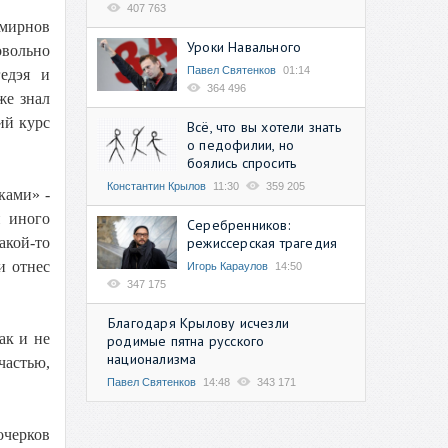
407 763
Смирнов
Уроки Навального
вольно
Павел Святенков
01:14
едэя и
364 496
же знал
ий курс
Всё, что вы хотели знать
о педофилии, но
боялись спросить
Константин Крылов
11:30
359 205
ками» -
и иного
Серебренников:
режиссерская трагедия
акой-то
и отнес
Игорь Караулов
14:50
347 175
Благодаря Крылову исчезли
ак и не
родимые пятна русского
национализма
частью,
Павел Святенков
14:48
343 171
очерков