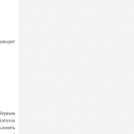
оводит
 Первым
Катулла
клонять