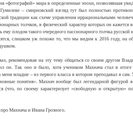
рия «фотографий» мира в определенные эпохи, позволявшая увид
 Гумилеве – смирновский взгляд тут был полностью противо
еской традиции как схеме управления иррациональными челове
ионарных толчков, в физический характер которых он кажется в
ь ему плодом такого очередного пассионарного толчка русской 
асятся, слишком уж похоже то, что мы видим к 2016 году, на 
душком.
ал, рекомендовав на эту тему общаться со своим другом Вла
ил он. Так оно и было, хотя учеником Махнача стал в итоге
меня младше – из первого класса в котором преподавал я сам. 
новные понятия». Махнач вообще был легендарной фигурой 
лся (что, по своему характеризует «свободную и открытую» п
 про Махнача и Ивана Грозного.