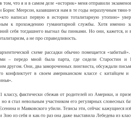
 в том, что я и в самом деле «историк» меня отправили экзамено
и Борис Меерсон, казавшиеся нам в те годы неразлучным тяни-т
 «кто написал первую в истории тоталитарную утопию» уве
дным к прохождению гуманитарной службы. Хотя именно з
ний себя тогдашнего выгнал бы пинками. Но они, кажется, и 
оталитаризм, а не про справедливость.
о археитической схеме рассадки обычно помещается «забитый».
иями – передо мной была парта, где сидели Старостин и 
оим другом. Они, два замороченных лингвиста, обсуждали пись
то конфликтует в своем американском классе с китайцем и
инья».
11 классу, фактически сбежав от родителей из Америки, и приз
 но я стал невольным участником его регулярных словесных ба
Есенина и Маяковского убили. Тезисы эти, сейчас кажущиеся из
Зою из себя и как-то раз она даже выставила Лебедева из класс