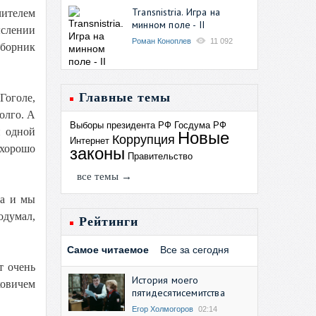
Transnistria. Игра на
чителем
минном поле - II
ыслении
Роман Коноплев
11 092
сборник
Главные темы
Гоголе,
олго. А
Выборы президента РФ
Госдума РФ
и одной
Новые
Коррупция
Интернет
 хорошо
законы
Правительство
все темы →
ла и мы
одумал,
Рейтинги
Самое читаемое
Все за сегодня
т очень
История моего
ковичем
пятидесятисемитства
Егор Холмогоров
02:14