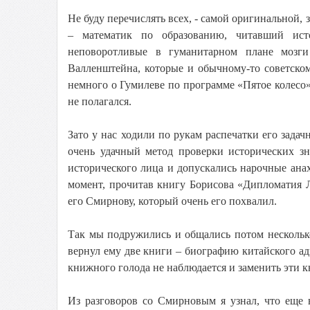
Не буду перечислять всех, - самой оригинальной
– математик по образованию, читавший ист
неповоротливые в гуманитарном плане мозг
Валленштейна, которые и обычному-то советском
немного о Гумилеве по программе «Пятое колесо»
не полагался.
Зато у нас ходили по рукам распечатки его задач
очень удачный метод проверки исторических зн
исторического лица и допускались нарочные ана
момент, прочитав книгу Борисова «Дипломатия 
его Смирнову, который очень его похвалил.
Так мы подружились и общались потом несколько 
вернул ему две книги – биографию китайского а
книжного голода не наблюдается и заменить эти кн
Из разговоров со Смирновым я узнал, что еще 