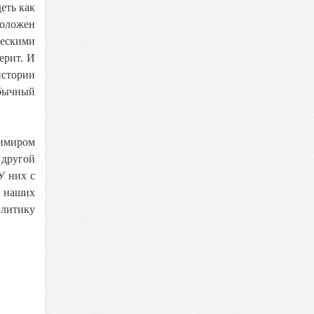
еть как
положен
ческими
ерит. И
истории
обычный
димиром
 другой
У них с
в наших
олитику