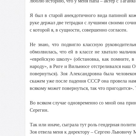
люблю историю, что у меня папа – актер с Таганки 
Я был в старой анекдотичного вида папиной кожа
руке держал две тетрадки с лучшими своими сочи
с которой я, в сущности, совершенно согласен.
Не знаю, что подвигло классную руководительн
обмолвилась, что ей в классе не хватало мальч
«еврейскую школу» (обстановка, как помните, в
народу», в Риге и Вильнюсе отстреливался наш О
повернуться). Зоя Александровна была человек
скажем уже после падения СССР она провела нам
всякому может повернуться, так что пригодится». 
Во всяком случае одновременно со мной она при
Серегин.
Так или иначе, сыграла тут роль гендерная полит
Зоя отвела меня к директору – Сергею Львовичу 