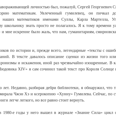
, завораживающей личностью был, пожалуй, Сергей Георгиевич 
орию математикам. Увлеченный гумилевец, он пичкал до
и наших математиков именами Суллы, Карла Мартелла, Уг
у школьнику знать просто не полагалось. Я к тому времени у
 и мне искренне было жаль, что нам, гуманитариям, смирновск
ников по истории и, прежде всего, легендарные «тексты с ошиб
аний. В тексте давалось описание сценки из жизни того ил
хронизмы и искажения, иной раз чрезвычайно изощренные. В к
Людовика XIV» я сам сочинил такой текст про Короля Солнце 
лет. Недавно, разбирая дебри библиотеки, я обнаружил, что т
дмирала Чжэн Хэ и ксерокопию «Хунну» Гумилева. Сейчас, по с
иги легче легкого, но все равно стоит вернуть.
в 1980-е годы у него вышел в журнале «Знание Сила» цикл 