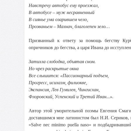
Навстречу автобус ему проезжал,
В автобусе – муж несравненный
В сиянье ума озарившем чело,
Прозваньем – Махнач, благолепен зело…
Призванный к ответу за помощь бегству Кур
опричников до бегства, а царя Ивана до исступлен
Затихла слободка, объятая сном.
Но чрез раскрытые окна
Все слышится: «Пассионарный подъем,
Прогресс, исихазм, филиокве,
Экспансия, Лев Гумилев, Чингисхан,
Флоровский, Успенский и Третий Иван...».
Автор этой уморительной поэмы Евгения Смаги
доставшимся мне латинистом был Н.И. Сериков,
«Salve nec minimo puella naso» и подбадривавши