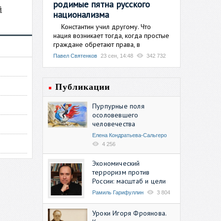
родимые пятна русского
й
национализма
Константин учил другому. Что
нация возникает тогда, когда простые
граждане обретают права, в
Павел Святенков
23 сен, 14:48
342 732
Публикации
Пурпурные поля
осоловевшего
человечества
Елена Кондратьева-Сальгеро
4 256
Экономический
терроризм против
России: масштаб и цели
Рамиль Гарифуллин
3 804
Уроки Игоря Фроянова.