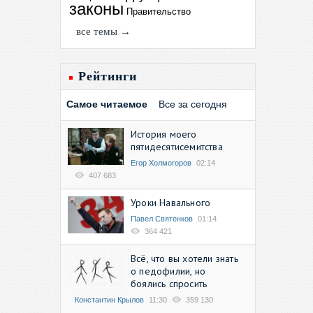
законы
Правительство
все темы →
Рейтинги
Самое читаемое
Все за сегодня
История моего
пятидесятисемитства
Егор Холмогоров
02:14
407 683
Уроки Навального
Павел Святенков
01:14
364 421
Всё, что вы хотели знать
о педофилии, но
боялись спросить
Константин Крылов
11:30
359 130