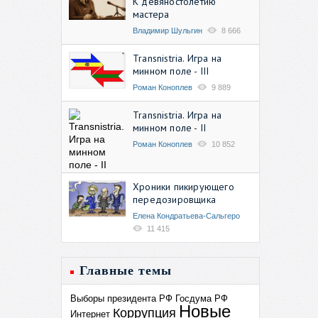
К девяностолетию
мастера
Владимир Шульгин
8 666
Transnistria. Игра на
минном поле - III
Роман Коноплев
9 889
Transnistria. Игра на
минном поле - II
Роман Коноплев
10 852
Хроники пикирующего
передозировщика
Елена Кондратьева-Сальгеро
11 415
Главные темы
Выборы президента РФ
Госдума РФ
Новые
Коррупция
Интернет