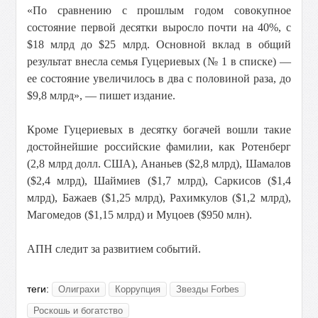
«По сравнению с прошлым годом совокупное
состояние первой десятки выросло почти на 40%, с
$18 млрд до $25 млрд. Основной вклад в общий
результат внесла семья Гуцериевых (№ 1 в списке) —
ее состояние увеличилось в два с половиной раза, до
$9,8 млрд», — пишет издание.
Кроме Гуцериевых в десятку богачей вошли такие
достойнейшие российские фамилии, как Ротенберг
(2,8 млрд долл. США), Ананьев ($2,8 млрд), Шамалов
($2,4 млрд), Шаймиев ($1,7 млрд), Саркисов ($1,4
млрд), Бажаев ($1,25 млрд), Рахимкулов ($1,2 млрд),
Магомедов ($1,15 млрд) и Муцоев ($950 млн).
АПН следит за развитием событий.
теги:
Олиграхи
Коррупция
Звезды Forbes
Роскошь и богатство