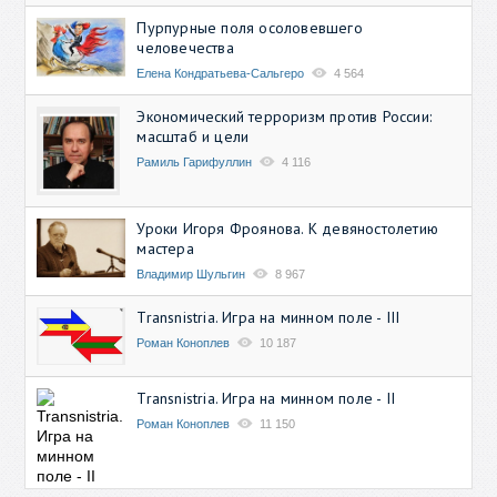
Пурпурные поля осоловевшего
человечества
Елена Кондратьева-Сальгеро
4 564
Экономический терроризм против России:
масштаб и цели
Рамиль Гарифуллин
4 116
Уроки Игоря Фроянова. К девяностолетию
мастера
Владимир Шульгин
8 967
Transnistria. Игра на минном поле - III
Роман Коноплев
10 187
Transnistria. Игра на минном поле - II
Роман Коноплев
11 150