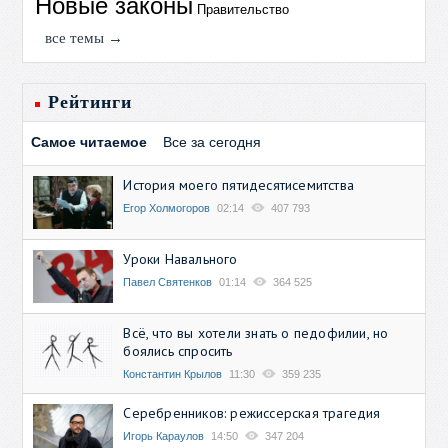
Новые законы
Правительство
все темы →
Рейтинги
Самое читаемое
Все за сегодня
История моего пятидесятисемитства
Егор Холмогоров
02:14
407 793
Уроки Навального
Павел Святенков
01:14
364 525
Всё, что вы хотели знать о педофилии, но
боялись спросить
Константин Крылов
11:30
359 235
Серебренников: режиссерская трагедия
Игорь Караулов
14:50
347 204