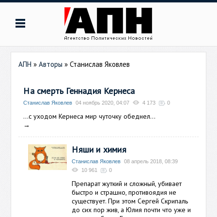
АПН
»
Авторы
»
Станислав Яковлев
На смерть Геннадия Кернеса
Станислав Яковлев
04 ноябрь 2020, 04:07
4 173
0
...с уходом Кернеса мир чуточку обеднел...
→
Няши и химия
Станислав Яковлев
08 апрель 2018, 08:39
10 961
0
Препарат жуткий и сложный, убивает
быстро и страшно, противоядия не
существует. При этом Сергей Скрипаль
до сих пор жив, а Юлия почти что уже и