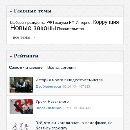
Главные темы
Коррупция
Выборы президента РФ
Госдума РФ
Интернет
Новые законы
Правительство
все темы →
Рейтинги
Самое читаемое
Все за сегодня
История моего пятидесятисемитства
Егор Холмогоров
02:14
407 713
Уроки Навального
Павел Святенков
01:14
364 448
Всё, что вы хотели знать о педофилии, но
боялись спросить