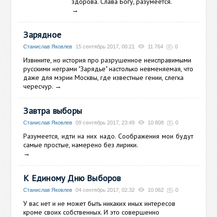
здорова. Слава Богу, разумеется.
→
Зарядное
Станислав Яковлев
15 сентябрь 2017, 00:21
11 764
0
Извините, но история про разрушенное неисправимыми
русскими неграми "Зарядье" настолько невменяемая, что
даже для мэрии Москвы, где известные гении, слегка
чересчур.
→
Завтра выборы
Станислав Яковлев
09 сентябрь 2017, 23:49
10 808
0
Разумеется, идти на них надо. Соображения мои будут
самые простые, намерено без лирики.
→
К Единому Дню Выборов
Станислав Яковлев
04 сентябрь 2017, 02:32
10 062
0
У вас нет и не может быть никаких иных интересов
кроме своих собственных. И это совершенно