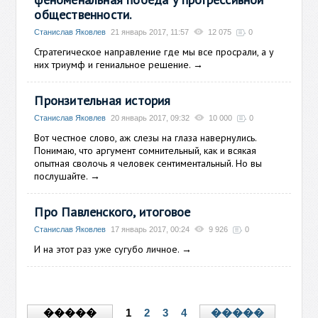
общественности.
Станислав Яковлев
21 январь 2017, 11:57
12 075
0
Стратегическое направление где мы все просрали, а у
них триумф и гениальное решение.
→
Пронзительная история
Станислав Яковлев
20 январь 2017, 09:32
10 000
0
Вот честное слово, аж слезы на глаза навернулись.
Понимаю, что аргумент сомнительный, как и всякая
опытная сволочь я человек сентиментальный. Но вы
послушайте.
→
Про Павленского, итоговое
Станислав Яковлев
17 январь 2017, 00:24
9 926
0
И на этот раз уже сугубо личное.
→
1
2
3
4
�����
�����