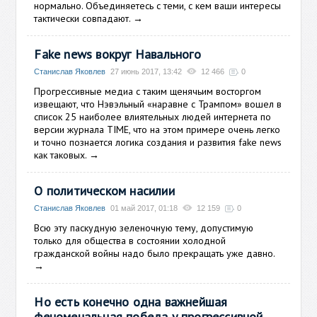
нормально. Объединяетесь с теми, с кем ваши интересы
тактически совпадают.
→
Fake news вокруг Навального
Станислав Яковлев
27 июнь 2017, 13:42
12 466
0
Прогрессивные медиа с таким щенячьим восторгом
извещают, что Нэвэльный «наравне с Трампом» вошел в
список 25 наиболее влиятельных людей интернета по
версии журнала TIME, что на этом примере очень легко
и точно познается логика создания и развития fake news
как таковых.
→
О политическом насилии
Станислав Яковлев
01 май 2017, 01:18
12 159
0
Всю эту паскудную зеленочную тему, допустимую
только для общества в состоянии холодной
гражданской войны надо было прекращать уже давно.
→
Но есть конечно одна важнейшая
феноменальная победа у прогрессивной