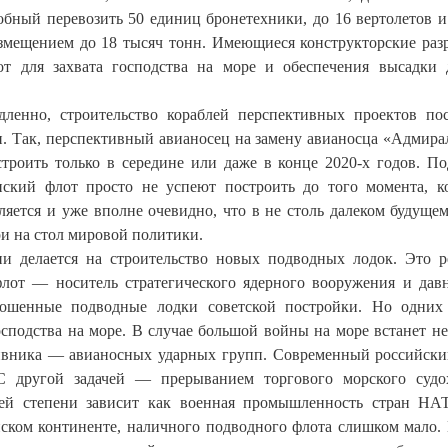
бный перевозить 50 единиц бронетехники, до 16 вертолетов и
змещением до 18 тысяч тонн. Имеющиеся конструкторские раз
т для захвата господства на море и обеспечения высадки 
дленно, строительство кораблей перспективных проектов по
ки. Так, перспективный авианосец на замену авианосца «Адмира
строить только в середине или даже в конце 2020-х годов. П
нский флот просто не успеют построить до того момента, к
ляется и уже вполне очевидно, что в не столь далеком будуще
ри на стол мировой политики.
ии делается на строительство новых подводных лодок. Это 
лот — носитель стратегического ядерного вооружения и дав
ношенные подводные лодки советской постройки. Но одних
сподства на море. В случае большой войны на море встанет не
тивника — авианосных ударных групп. Современный российски
 С другой задачей — прерыванием торгового морского судо
щей степени зависит как военная промышленность стран НА
ском континенте, наличного подводного флота слишком мало