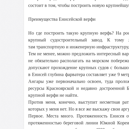
состоит в том, чтобы построить новую крупнейш
Преимущества Енисейской верфи
Но где построить такую крупную верфь? На рос
крупный судостроительный завод. К тому ж
там транспортную и инженерную инфраструктуру, 
Тем не менее, можно предложить интересный вар
не обязательно располагать на морском побереж
допускают прохождение крупных судов с большо
в Енисей глубина фарватера составляет уже 9 мет
Ангары уже первоначально освоен, туда проло
ресурсы Красноярской и недавно достроенной Б
крупной верфи не найти.
Против меня, конечно, выступит несметная рат
которых у меня нет. Но я все же выскажу свои ар
Первое. Места много. Протяженность Енисея 
протяженностью береговой линии Южной Кореи.