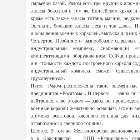
сырьевой базой. Рядом есть три крупных алюмин
запасы бокситов в том же Енисейском кряже и
кряже есть также запасы титана, магния, редко
Эвенкии, большие запасы леса и так далее. Ин
и оснащения военных кораблей, выпуска для них 
Четвертое. Изобилие и разнообразие сырьевых 
индустриальный комплекс, снабжающий ег
комплектующими, оборудованием. Сейчас произв
и в стоимости каждого построенного корабля со
индустриальный комплекс сможет существен
грузоперевозок.
Пятое. Рядом расположены такие знаменитые 
предприятия «Росатома». В первом — завод по 
нейтронах, а во втором — завод по производст
военные корабли желательно оснащать атомными
атомных реакторов, ядерного топлива для них
отработанного ядерного топлива.
Шестое. В том же Железногороске расположено 
а в Красноярске — НПП «Радиосвязь», сери