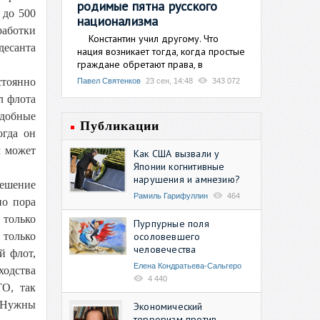
родимые пятна русского
 до 500
национализма
работки
Константин учил другому. Что
десанта
нация возникает тогда, когда простые
граждане обретают права, в
стоянно
Павел Святенков
23 сен, 14:48
343 072
л флота
одобные
Публикации
огда он
м может
Как США вызвали у
Японии когнитивные
нарушения и амнезию?
решение
Рамиль Гарифуллин
464
но пора
 только
Пурпурные поля
осоловевшего
 только
человечества
й флот,
Елена Кондратьева-Сальгеро
ходства
4 440
ТО, так
. Нужны
Экономический
терроризм против