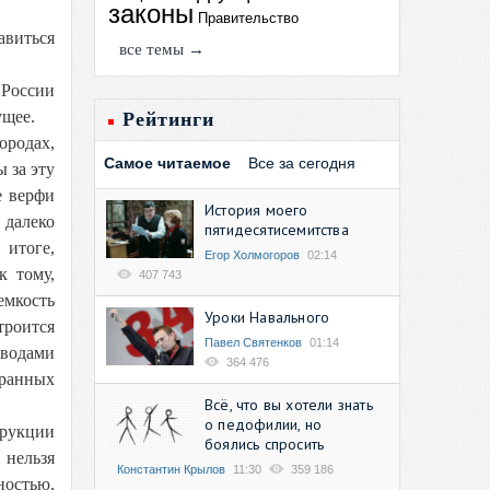
законы
Правительство
авиться
все темы →
 России
ущее.
Рейтинги
ородах,
Самое читаемое
Все за сегодня
 за эту
е верфи
История моего
 далеко
пятидесятисемитства
 итоге,
Егор Холмогоров
02:14
к тому,
407 743
емкость
Уроки Навального
троится
Павел Святенков
01:14
оводами
364 476
транных
Всё, что вы хотели знать
о педофилии, но
рукции
боялись спросить
 нельзя
Константин Крылов
11:30
359 186
ностью,