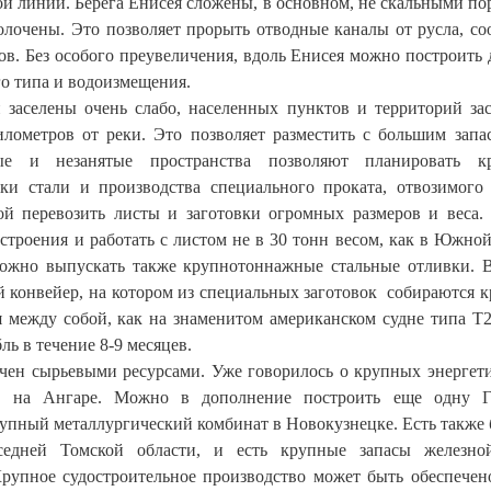
ой линии. Берега Енисея сложены, в основном, не скальными по
лочены. Это позволяет прорыть отводные каналы от русла, со
в. Без особого преувеличения, вдоль Енисея можно построить 
го типа и водоизмещения.
й заселены очень слабо, населенных пунктов и территорий за
километров от реки. Это позволяет разместить с большим запа
ые и незанятые пространства позволяют планировать к
ки стали и производства специального проката, отвозимого
ой перевозить листы и заготовки огромных размеров и веса
строения и работать с листом не в 30 тонн весом, как в Южной
Можно выпускать также крупнотоннажные стальные отливки. 
й конвейер, на котором из специальных заготовок собираются 
я между собой, как на знаменитом американском судне типа Т2
ь в течение 8-9 месяцев.
ечен сырьевыми ресурсами. Уже говорилось о крупных энергет
С на Ангаре. Можно в дополнение построить еще одну
упный металлургический комбинат в Новокузнецке. Есть также 
оседней Томской области, и есть крупные запасы железно
Крупное судостроительное производство может быть обеспечен