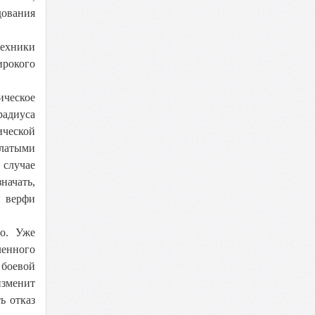
дования
ехники
ирокого
ическое
радиуса
ической
ылатыми
 случае
начать,
й верфи
но. Уже
енного
 боевой
изменит
ь отказ