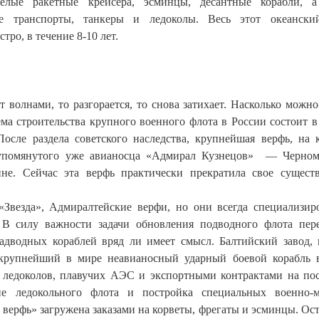
елые ракетные крейсера, эсминцы, десантные корабли, а
ые транспорты, танкеры и ледоколы. Весь этот океански
тро, в течение 8-10 лет.
 волнами, то разгорается, то снова затихает. Насколько можно
ма строительства крупного военного флота в России состоит в
После раздела советского наследства, крупнейшая верфь, на 
 упомянутого уже авианосца «Адмирал Кузнецов» — Черно
ине. Сейчас эта верфь практически прекратила свое сущест
Звезда», Адмиралтейские верфи, но они всегда специализир
 В силу важности задачи обновления подводного флота пер
адводных кораблей вряд ли имеет смысл. Балтийский завод, 
упнейший в мире неавианосный ударный боевой корабль в
 ледоколов, плавучих АЭС и экспортными контрактами на по
 ледокольного флота и постройка специальных военно-м
 верфь» загружена заказами на корветы, фрегаты и эсминцы. Ос