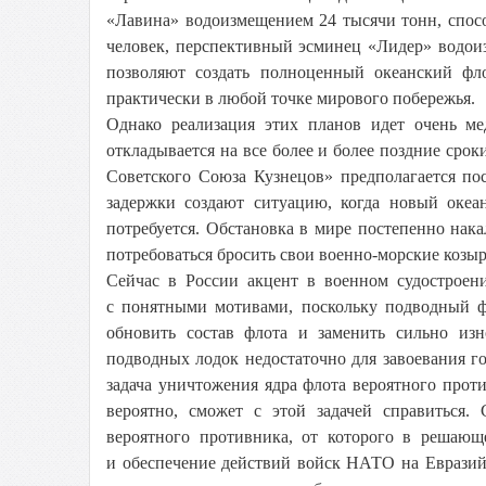
«Лавина» водоизмещением 24 тысячи тонн, спосо
человек, перспективный эсминец «Лидер» водои
позволяют создать полноценный океанский фло
практически в любой точке мирового побережья.
Однако реализация этих планов идет очень ме
откладывается на все более и более поздние сро
Советского Союза Кузнецов» предполагается по
задержки создают ситуацию, когда новый океа
потребуется. Обстановка в мире постепенно нака
потребоваться бросить свои военно-морские козы
Сейчас в России акцент в военном судостроен
с понятными мотивами, поскольку подводный ф
обновить состав флота и заменить сильно из
подводных лодок недостаточно для завоевания го
задача уничтожения ядра флота вероятного про
вероятно, сможет с этой задачей справиться.
вероятного противника, от которого в решаю
и обеспечение действий войск НАТО на Евразий