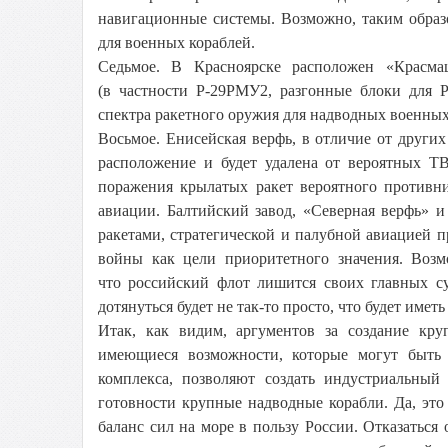
навигационные системы. Возможно, таким образ
для военных кораблей.
Седьмое. В Красноярске расположен «Красм
(в частности Р-29РМУ2, разгонные блоки для 
спектра ракетного оружия для надводных военных 
Восьмое. Енисейская верфь, в отличие от других
расположение и будет удалена от вероятных Т
поражения крылатых ракет вероятного противни
авиации. Балтийский завод, «Северная верфь» 
ракетами, стратегической и палубной авиацией пр
войны как цели приоритетного значения. Возмо
что российский флот лишится своих главных с
дотянуться будет не так-то просто, что будет имет
Итак, как видим, аргументов за создание кр
имеющиеся возможности, которые могут быть
комплекса, позволяют создать индустриальный
готовности крупные надводные корабли. Да, это
баланс сил на море в пользу России. Отказаться 