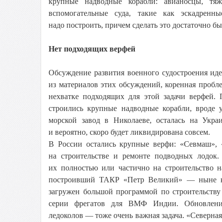
крупные надводные корабли: авианосцы, тяж
вспомогательные суда, такие как эскадренн
надо построить, причем сделать это достаточно быс
Нет подходящих верфей
Обсуждение развития военного судостроения идет
из материалов этих обсуждений, коренная пробле
нехватке подходящих для этой задачи верфей. 
строились крупные надводные корабли, вроде
морской завод в Николаеве, осталась на Укра
и вероятно, скоро будет ликвидирована совсем.
В России остались крупные верфи: «Севмаш», «
на строительстве и ремонте подводных лодок.
их полностью или частично на строительство н
построивший ТАКР «Петр Великий» — ныне кр
загружен большой программой по строительству
серии фрегатов для ВМФ Индии. Обновление
ледоколов — тоже очень важная задача. «Северная