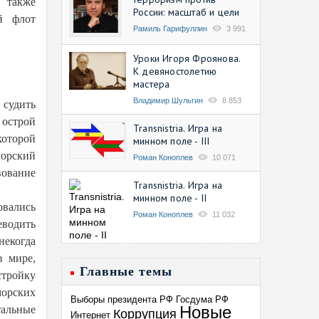
 также
России: масштаб и цели
й флот
Рамиль Гарифуллин
3 991
Уроки Игоря Фроянова.
К девяностолетию
мастера
Владимир Шульгин
8 853
 судить
 острой
Transnistria. Игра на
которой
минном поле - III
морский
Роман Коноплев
10 071
вование
Transnistria. Игра на
минном поле - II
овались
Роман Коноплев
11 032
еводить
некогда
 мире,
Главные темы
стройку
орских
Выборы президента РФ
Госдума РФ
Новые
тальные
Коррупция
Интернет