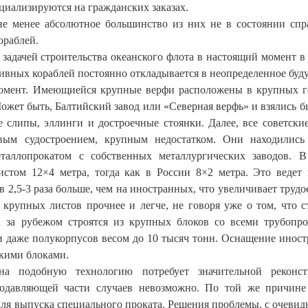
циализируются на гражданских заказах.
 не менее абсолютное большинство из них не в состоянии спр
ораблей.
 задачей строительства океанского флота в настоящий момент в
тивных кораблей постоянно откладывается в неопределенное буд
момент. Имеющиейся крупные верфи расположены в крупных г
Может быть, Балтийский завод или «Северная верфь» и взялись бы
е слипы, эллинги и достроечные стоянки. Далее, все советски
ым судостроением, крупным недостатком. Они находились
таллопрокатом с собственных металлургических заводов. В
стом 12×4 метра, тогда как в России 8×2 метра. Это ведет 
в 2,5-3 раза больше, чем на иностранных, что увеличивает трудо
 крупных листов прочнее и легче, не говоря уже о том, что с
а за рубежом строятся из крупных блоков со всеми трубопр
 и даже полукорпусов весом до 10 тысяч тонн. Оснащение инос
акими блоками.
а подобную технологию потребует значительной реконст
подавляющей части случаев невозможно. По той же причине
для выпуска специального проката. Решения проблемы, с очевид