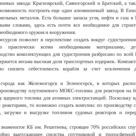
иевых завода: Красноярский, Саяногорский и Братский, а так
 возможность построить еще один алюминиевый завод. В Ени
земельных металлов. Есть большие запасы угля, нефти и газа 
ыми словами, здесь есть почти все необходимое для строит
необходимого оружия и вооружения.
ресурсов позволит в перспективе создать вокруг судостроени
о практически всеми необходимыми материалами, дет
одство комплектующих для судостроения разбросано по всей 
держится весьма высокая доля транспортных издержек. Компак
но снизить себестоимость корабля за счет исключения д
города как Железногорск и Зеленогорск, в которых расп
производству плутониевого МОКС-топлива для реакторов на 
ву ядерного топлива для атомных электростанций. Поскольку 
 реакторами, то возможно создать комплекс по производству 
, загрузке и выгрузке топливом судовых реакторов и пере
знаменитое КБ им. Решетнева, строящее 70% российских спу
йно выпускающее средства спутниковой и тропосферной 