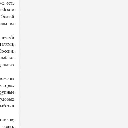
же есть
сейском
в Южной
ельства
я целый
алями,
России,
тный же
альних
оложены
быстрых
крупные
судовых
работки
тников,
связи,