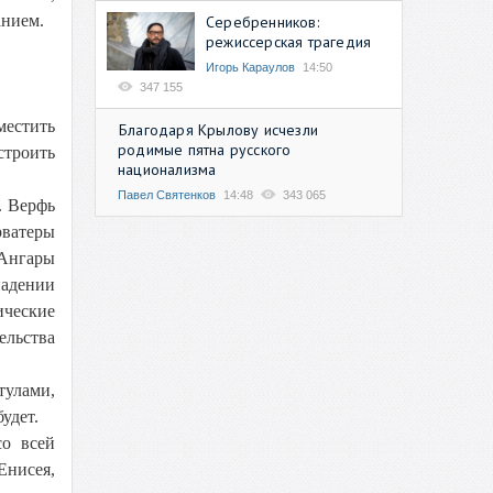
анием.
Серебренников:
режиссерская трагедия
Игорь Караулов
14:50
347 155
местить
Благодаря Крылову исчезли
родимые пятна русского
троить
национализма
Павел Святенков
14:48
343 065
. Верфь
рватеры
 Ангары
падении
ические
ельства
тулами,
удет.
со всей
Енисея,