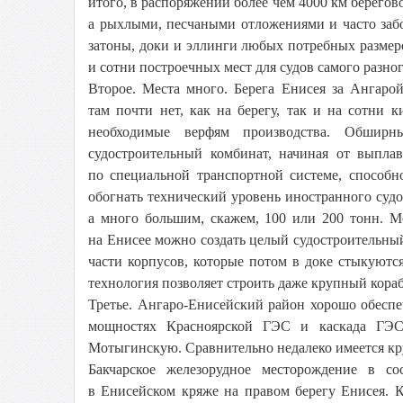
итого, в распоряжении более чем 4000 км берегов
а рыхлыми, песчаными отложениями и часто забо
затоны, доки и эллинги любых потребных размеро
и сотни построечных мест для судов самого разно
Второе. Места много. Берега Енисея за Ангаро
там почти нет, как на берегу, так и на сотни 
необходимые верфям производства. Обширн
судостроительный комбинат, начиная от выплав
по специальной транспортной системе, способн
обогнать технический уровень иностранного судо
а много большим, скажем, 100 или 200 тонн. 
на Енисее можно создать целый судостроительны
части корпусов, которые потом в доке стыкуютс
технология позволяет строить даже крупный корабл
Третье. Ангаро-Енисейский район хорошо обесп
мощностях Красноярской ГЭС и каскада ГЭ
Мотыгинскую. Сравнительно недалеко имеется кр
Бакчарское железорудное месторождение в с
в Енисейском кряже на правом берегу Енисея. 