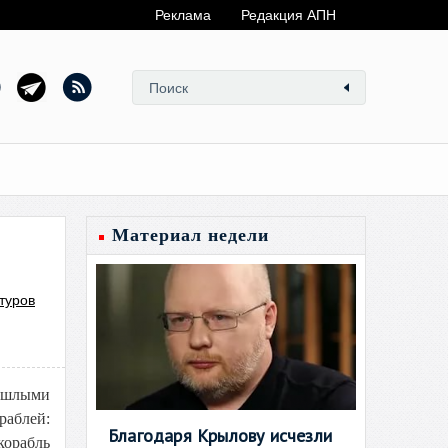
Реклама
Редакция АПН
Материал недели
туров
рошлыми
раблей:
Благодаря Крылову исчезли
корабль