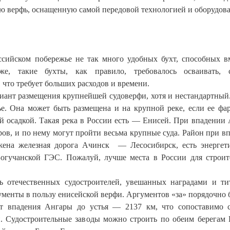
ую верфь, оснащенную самой передовой технологией и оборудов
сийском побережье не так много удобных бухт, способных в
е, такие бухты, как правило, требовалось осваивать, с
что требует больших расходов и времени.
иант размещения крупнейшей судоверфи, хотя и нестандартный
ье. Она может быть размещена и на крупной реке, если ее фа
й осадкой. Такая река в России есть — Енисей. При впадении
ров, и по нему могут пройти весьма крупные суда. Район при в
жена железная дорога Ачинск — Лесосибирск, есть энергет
огучанской ГЭС. Пожалуй, лучше места в России для строит
ь отечественных судостроителей, увешанных наградами и ти
гументы в пользу енисейской верфи. Аргументов «за» порядочно б
от впадения Ангары до устья — 2137 км, что сопоставимо 
 Судостроительные заводы можно строить по обеим берегам 