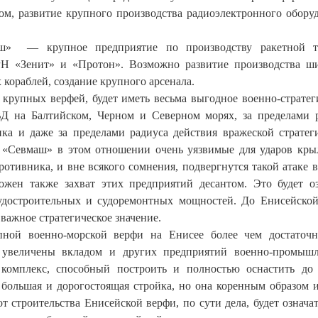
ом, развитие крупного производства радиоэлектронного обору
аш» — крупное предприятие по производству ракетной т
РН «Зенит» и «Протон». Возможно развитие производства ш
кораблей, создание крупного арсенала.
 крупных верфей, будет иметь весьма выгодное военно-стратег
ВД на Балтийском, Черном и Северном морях, за пределами 
ка и даже за пределами радиуса действия вражеской стратег
и «Севмаш» в этом отношении очень уязвимые для ударов кр
отивника, и вне всякого сомнения, подвергнутся такой атаке в
жен также захват этих предприятий десантом. Это будет оз
удостроительных и судоремонтных мощностей. До Енисейско
ь важное стратегическое значение.
упной военно-морской верфи на Енисее более чем достаточ
 увеличены вкладом и других предприятий военно-промышл
 комплекс, способный построить и полностью оснастить до
 большая и дорогостоящая стройка, но она коренным образом 
от строительства Енисейской верфи, по сути дела, будет означат