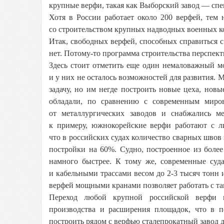
крупные верфи, такая как Выборский завод — спе
Хотя в России работает около 200 верфей, тем
со строительством крупных надводных военных к
Итак, свободных верфей, способных справиться с
нет. Потому-то программа строительства перспек
Здесь стоит отметить еще один немаловажный 
и у них не осталось возможностей для развития. 
задачу, но им негде построить новые цеха, новы
обладали, по сравнению с современным миров
от металлургических заводов и снабжались ме
к примеру, южнокорейские верфи работают с ли
что в российских судах количество сварных швов 
постройки на 60%. Судно, построенное из более
намного быстрее. К тому же, современные суд
и кабельными трассами весом до 2-3 тысяч тонн
верфей мощными кранами позволяет работать с т
Переход любой крупной российской верфи н
производства и расширения площадок, что в 
построить рядом с верфью сталепрокатный завод 