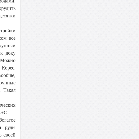
родами,
орудить
десятки
стройки
сом все
рупный
 к доку
. Можно
 Корее,
Вообще,
крупные
. Такая
ических
 ГЭС —
богатое
й руды
о своей