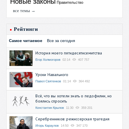
Новые законы
Правительство
все темы →
Рейтинги
Самое читаемое
Все за сегодня
История моего пятидесятисемитства
Егор Холмогоров
02:14
407 757
Уроки Навального
Павел Святенков
01:14
364 492
Всё, что вы хотели знать о педофилии, но
боялись спросить
Константин Крылов
11:30
359 201
Серебренников: режиссерская трагедия
Игорь Караулов
14:50
347 170