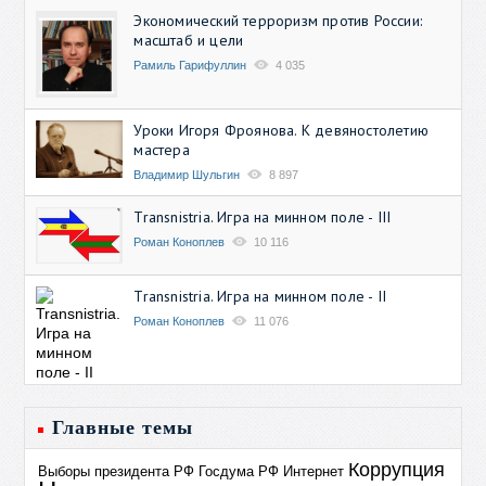
Экономический терроризм против России:
масштаб и цели
Рамиль Гарифуллин
4 035
Уроки Игоря Фроянова. К девяностолетию
мастера
Владимир Шульгин
8 897
Transnistria. Игра на минном поле - III
Роман Коноплев
10 116
Transnistria. Игра на минном поле - II
Роман Коноплев
11 076
Главные темы
Коррупция
Выборы президента РФ
Госдума РФ
Интернет