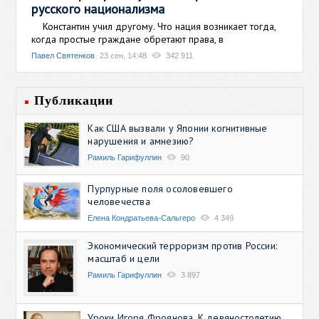
русского национализма
Константин учил другому. Что нация возникает тогда,
когда простые граждане обретают права, в
Павел Святенков
23 сен, 14:48
342 911
Публикации
Как США вызвали у Японии когнитивные
нарушения и амнезию?
Рамиль Гарифуллин
90
Пурпурные поля осоловевшего
человечества
Елена Кондратьева-Сальгеро
4 349
Экономический терроризм против России:
масштаб и цели
Рамиль Гарифуллин
3 897
Уроки Игоря Фроянова. К девяностолетию