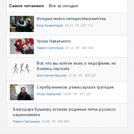
Самое читаемое
Все за сегодня
История моего пятидесятисемитства
Егор Холмогоров
02:14
407 713
Уроки Навального
Павел Святенков
01:14
364 448
Всё, что вы хотели знать о педофилии, но
боялись спросить
Константин Крылов
11:30
359 157
Серебренников: режиссерская трагедия
Игорь Караулов
14:50
347 125
Благодаря Крылову исчезли родимые пятна русского
национализма
Павел Святенков
14:48
342 904