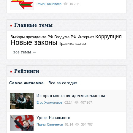
Роман Коноплев
10 798
Главные темы
Коррупция
Выборы президента РФ
Госдума РФ
Интернет
Новые законы
Правительство
все темы →
Рейтинги
Самое читаемое
Все за сегодня
История моего пятидесятисемитства
Егор Холмогоров
02:14
407 987
Уроки Навального
Павел Святенков
01:14
364 707