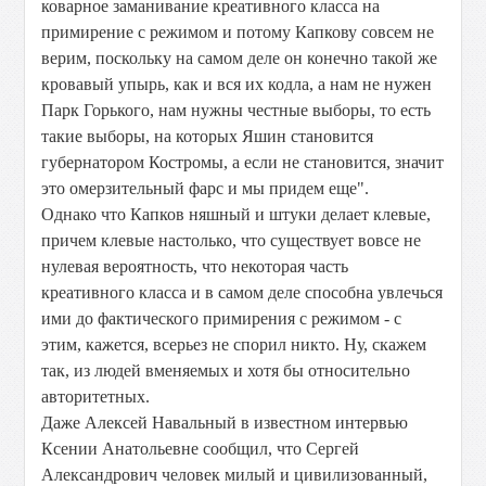
коварное заманивание креативного класса на
примирение с режимом и потому Капкову совсем не
верим, поскольку на самом деле он конечно такой же
кровавый упырь, как и в
ся их кодла, а нам не нужен
Парк Горького, нам нужны честные выборы, то есть
такие выборы, на которых Яшин становится
губернатором Костромы, а если не становится, значит
это омерзительный фарс и мы придем еще".
Однако что Капков няшный и штуки делает клевые,
причем клевые настолько, что существует вовсе не
нулевая вероятность, что некоторая часть
креативного класса и в самом деле способна увлечься
ими до фактического примирения с режимом - с
этим, кажется, всерьез не спорил никто. Ну, скажем
так, из людей вменяемых и хотя бы относительно
авторитетных.
Даже Алексей Навальный в известном интервью
Ксении Анатольевне сообщил, что Сергей
Александрович человек милый и цивилизованный,