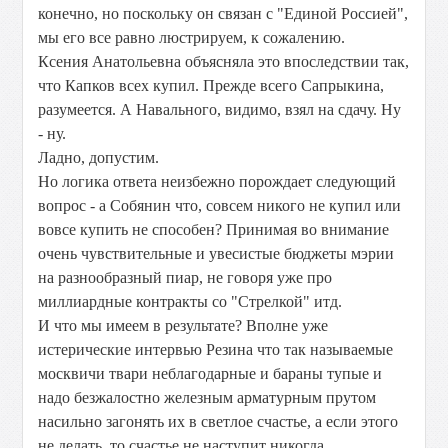
конечно, но поскольку он связан с "Единой Россией",
мы его все равно люстрируем, к сожалению.
Ксения Анатольевна объясняла это впоследствии так,
что Капков всех купил. Прежде всего Сапрыкина,
разумеется. А Навального, видимо, взял на сдачу. Ну
- ну.
Ладно, допустим.
Но логика ответа неизбежно порождает следующий
вопрос - а Собянин что, совсем никого не купил или
вовсе купить не способен? Принимая во внимание
очень чувствительные и увесистые бюджеты мэрии
на разнообразный пиар, не говоря уже про
миллиардные контракты со "Стрелкой" итд.
И что мы имеем в результате? Вполне уже
истерические интервью Резина что так называемые
москвичи твари неблагодарные и бараны тупые и
надо безжалостно железным арматурным прутом
насильно загонять их в светлое счастье, а если этого
не делать, то счастье не наступит никогда.