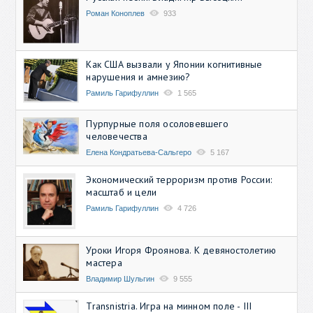
Роман Коноплев
933
Как США вызвали у Японии когнитивные
нарушения и амнезию?
Рамиль Гарифуллин
1 565
Пурпурные поля осоловевшего
человечества
Елена Кондратьева-Сальгеро
5 167
Экономический терроризм против России:
масштаб и цели
Рамиль Гарифуллин
4 726
Уроки Игоря Фроянова. К девяностолетию
мастера
Владимир Шульгин
9 555
Transnistria. Игра на минном поле - III