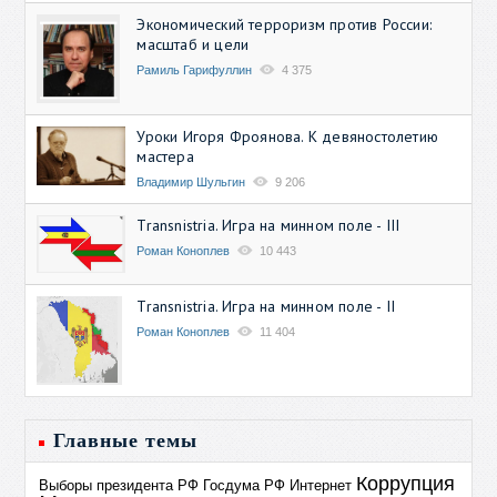
Экономический терроризм против России:
масштаб и цели
Рамиль Гарифуллин
4 375
Уроки Игоря Фроянова. К девяностолетию
мастера
Владимир Шульгин
9 206
Transnistria. Игра на минном поле - III
Роман Коноплев
10 443
Transnistria. Игра на минном поле - II
Роман Коноплев
11 404
Главные темы
Коррупция
Выборы президента РФ
Госдума РФ
Интернет