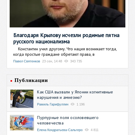
Благодаря Крылову исчезли родимые пятна
русского национализма
Константин учил другому. Что нация возникает тогда,
когда простые граждане обретают права, в
Павел Святенков
23 сен, 14:48
343 735
Публикации
Как США вызвали у Японии когнитивные
нарушения и амнезию?
Рамиль Гарифуллин
1 196
Пурпурные поля осоловевшего
человечества
Елена Кондратьева-Сальгеро
4 811