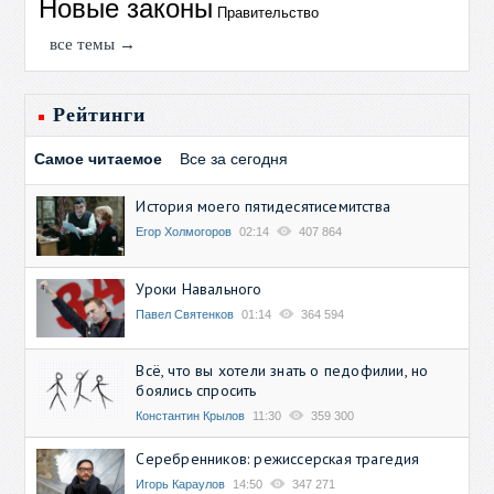
Новые законы
Правительство
все темы →
Рейтинги
Самое читаемое
Все за сегодня
История моего пятидесятисемитства
Егор Холмогоров
02:14
407 864
Уроки Навального
Павел Святенков
01:14
364 594
Всё, что вы хотели знать о педофилии, но
боялись спросить
Константин Крылов
11:30
359 300
Серебренников: режиссерская трагедия
Игорь Караулов
14:50
347 271