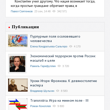
Константин учил другому. Что нация возникает тогда,
когда простые граждане обретают права, в
Павел Святенков
23 сен, 14:48
342 571
Публикации
Пурпурные поля осоловевшего
человечества
Елена Кондратьева-Сальгеро
4 170
Экономический терроризм против России:
масштаб и цели
Рамиль Гарифуллин
3 720
Уроки Игоря Фроянова. К девяностолетию
мастера
Владимир Шульгин
8 583
Transnistria. Игра на минном поле - III
Роман Коноплев
9 800