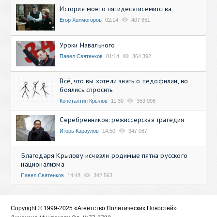
История моего пятидесятисемитства
Егор Холмогоров
02:14
407 651
Уроки Навального
Павел Святенков
01:14
364 392
Всё, что вы хотели знать о педофилии, но
боялись спросить
Константин Крылов
11:30
359 098
Серебренников: режиссерская трагедия
Игорь Караулов
14:50
347 067
Благодаря Крылову исчезли родимые пятна русского
национализма
Павел Святенков
14:48
342 563
Copyright © 1999-2025 «Агентство Политических Новостей»