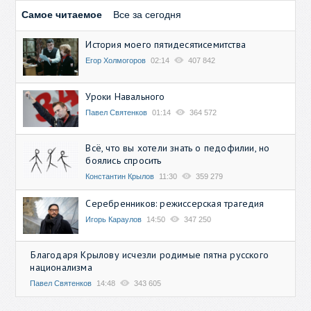
Самое читаемое
Все за сегодня
История моего пятидесятисемитства
Егор Холмогоров
02:14
407 842
Уроки Навального
Павел Святенков
01:14
364 572
Всё, что вы хотели знать о педофилии, но
боялись спросить
Константин Крылов
11:30
359 279
Серебренников: режиссерская трагедия
Игорь Караулов
14:50
347 250
Благодаря Крылову исчезли родимые пятна русского
национализма
Павел Святенков
14:48
343 605