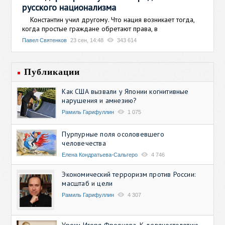
русского национализма
Константин учил другому. Что нация возникает тогда,
когда простые граждане обретают права, в
Павел Святенков
23 сен, 14:48
343 614
Публикации
Как США вызвали у Японии когнитивные
нарушения и амнезию?
Рамиль Гарифуллин
1 075
Пурпурные поля осоловевшего
человечества
Елена Кондратьева-Сальгеро
4 746
Экономический терроризм против России:
масштаб и цели
Рамиль Гарифуллин
4 307
Уроки Игоря Фроянова. К девяностолетию