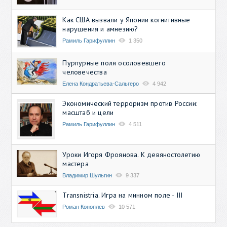
Как США вызвали у Японии когнитивные
нарушения и амнезию?
Рамиль Гарифуллин
1 350
Пурпурные поля осоловевшего
человечества
Елена Кондратьева-Сальгеро
4 942
Экономический терроризм против России:
масштаб и цели
Рамиль Гарифуллин
4 511
Уроки Игоря Фроянова. К девяностолетию
мастера
Владимир Шульгин
9 337
Transnistria. Игра на минном поле - III
Роман Коноплев
10 571