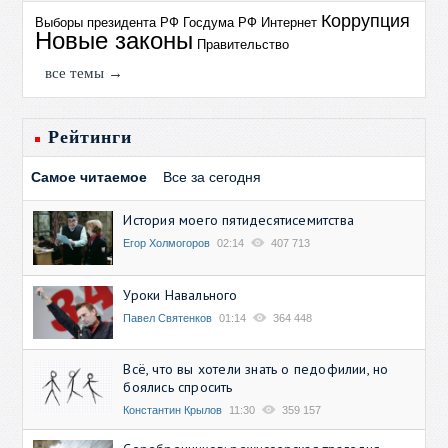
Коррупция
Выборы президента РФ
Госдума РФ
Интернет
Новые законы
Правительство
все темы →
Рейтинги
Самое читаемое
Все за сегодня
История моего пятидесятисемитства
Егор Холмогоров
02:14
407 713
Уроки Навального
Павел Святенков
01:14
364 448
Всё, что вы хотели знать о педофилии, но
боялись спросить
Константин Крылов
11:30
359 157