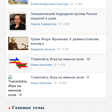
Елена Кондратьева-Сальгеро
4 349
Экономический терроризм против России:
масштаб и цели
Рамиль Гарифуллин
3 897
Уроки Игоря Фроянова. К девяностолетию
мастера
Владимир Шульгин
8 759
Transnistria. Игра на минном поле - III
Роман Коноплев
9 978
Transnistria. Игра на минном поле - II
Роман Коноплев
10 938
Главные темы