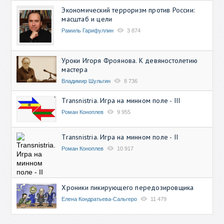
Экономический терроризм против России:
масштаб и цели
Рамиль Гарифуллин
3 874
Уроки Игоря Фроянова. К девяностолетию
мастера
Владимир Шульгин
8 736
Transnistria. Игра на минном поле - III
Роман Коноплев
9 955
Transnistria. Игра на минном поле - II
Роман Коноплев
10 917
Хроники пикирующего передозировщика
Елена Кондратьева-Сальгеро
11 479