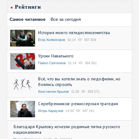
Рейтинги
Самое читаемое
Все за сегодня
История моего пятидесятисемитства
Егор Холмогоров
02:14
407 834
Уроки Навального
Павел Святенков
01:14
364 561
Всё, что вы хотели знать о педофилии, но
боялись спросить
Константин Крылов
11:30
359 271
Серебренников: режиссерская трагедия
Игорь Караулов
14:50
347 241
Благодаря Крылову исчезли родимые пятна русского
национализма