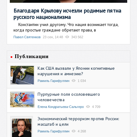
Благодаря Крылову исчезли родимые пятна
русского национализма
Константин учил другому. Что нация возникает тогда,
когда простые граждане обретают права, в
Павел Святенков
23 сен, 14:48
343 562
Публикации
Как США вызвали у Японии когнитивные
нарушения и амнезию?
Рамиль Гарифуллин
1 034
Пурпурные поля осоловевшего
человечества
Елена Кондратьева-Сальгеро
4 709
Экономический терроризм против России:
масштаб и цели
Рамиль Гарифуллин
4 268