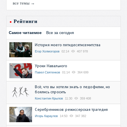
все темы →
Рейтинги
Самое читаемое
Все за сегодня
История моего пятидесятисемитства
Егор Холмогоров
02:14
407 978
Уроки Навального
Павел Святенков
01:14
364 699
Всё, что вы хотели знать о педофилии, но
боялись спросить
Константин Крылов
11:30
359 408
Серебренников: режиссерская трагедия
Игорь Караулов
14:50
347 382