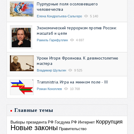
Пурпурные поля осоловевшего
человечества
Елена Кондратьева-Сальгеро
5 140
Экономический терроризм против России:
масштаб и цели
Рамиль Гарифуллин
4 697
Уроки Игоря Фроянова. К девяностолетию
мастера
Владимир Шульгин
9 525
Transnistria. Игра на минном поле - III
Роман Коноплев
10 768
Главные темы
Коррупция
Выборы президента РФ
Госдума РФ
Интернет
Новые законы
Правительство