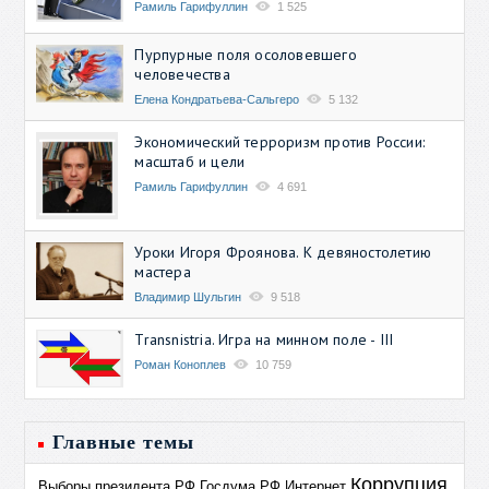
Рамиль Гарифуллин
1 525
Пурпурные поля осоловевшего
человечества
Елена Кондратьева-Сальгеро
5 132
Экономический терроризм против России:
масштаб и цели
Рамиль Гарифуллин
4 691
Уроки Игоря Фроянова. К девяностолетию
мастера
Владимир Шульгин
9 518
Transnistria. Игра на минном поле - III
Роман Коноплев
10 759
Главные темы
Коррупция
Выборы президента РФ
Госдума РФ
Интернет