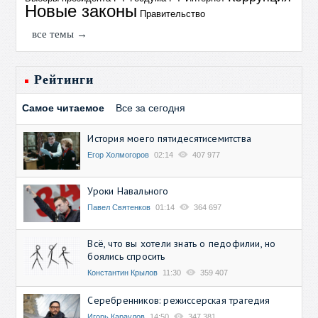
Новые законы
Правительство
все темы →
Рейтинги
Самое читаемое
Все за сегодня
История моего пятидесятисемитства
Егор Холмогоров
02:14
407 977
Уроки Навального
Павел Святенков
01:14
364 697
Всё, что вы хотели знать о педофилии, но
боялись спросить
Константин Крылов
11:30
359 407
Серебренников: режиссерская трагедия
Игорь Караулов
14:50
347 381