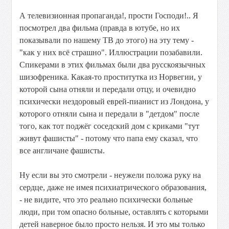
А телевизионная пропаганда!, прости Господи!.. Я
посмотрел два фильма (правда в ютубе, но их
показывали по нашему ТВ до этого) на эту тему -
"как у них всё страшно". Иллюстрации позабавили.
Спикерами в этих фильмах были два русскоязычных
шизофреника. Какая-то проститутка из Норвегии, у
которой сына отняли и передали отцу, и очевидно
психически нездоровый еврей-пианист из Лондона, у
которого отняли сына и передали в "детдом" после
того, как тот поджёг соседский дом с криками "тут
живут фашисты" - потому что папа ему сказал, что
все англичане фашисты.
Ну если вы это смотрели - неужели положа руку на
сердце, даже не имея психиатрического образования,
- не видите, что это реально психически больные
люди, при том опасно больные, оставлять с которыми
детей наверное было просто нельзя. И это мы только