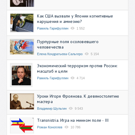
Как США вызвали у Японии когнитивные
нарушения и амнезию?
Рамиль Гарифуллин
1 552
Пурпурные поля осоловевшего
человечества
Елена Кондратьева-Сальгеро
5 154
Экономический терроризм против России:
масштаб и цели
Рамиль Гарифуллин
4 714
Уроки Игоря Фроянова. К девяностолетию
мастера
Владимир Шульгин
9 543
Transnistria. Игра на минном поле - III
Роман Коноплев
10 786