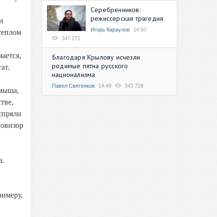
Серебренников:
режиссерская трагедия
и
Игорь Караулов
14:50
теплом
347 271
мается,
Благодаря Крылову исчезли
родимые пятна русского
ат.
национализма
Павел Святенков
14:48
343 728
амыша,
тве,
оспряли
ловизор
а.
римеру,