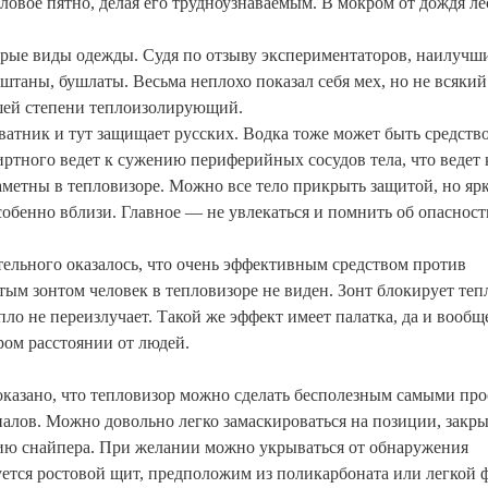
ловое пятно, делая его трудноузнаваемым. В мокром от дождя ле
орые виды одежды. Судя по отзыву экспериментаторов, наилуч
штаны, бушлаты. Весьма неплохо показал себя мех, но не всякий
шей степени теплоизолирующий.
ватник и тут защищает русских. Водка тоже может быть средств
ртного ведет к сужению периферийных сосудов тела, что ведет к
аметны в тепловизоре. Можно все тело прикрыть защитой, но яр
собенно вблизи. Главное — не увлекаться и помнить об опасност
тельного оказалось, что очень эффективным средством против
тым зонтом человек в тепловизоре не виден. Зонт блокирует теп
епло не переизлучает. Такой же эффект имеет палатка, да и вообщ
ом расстоянии от людей.
оказано, что тепловизор можно сделать бесполезным самыми пр
алов. Можно довольно легко замаскироваться на позиции, закры
ию снайпера. При желании можно укрываться от обнаружения
уется ростовой щит, предположим из поликарбоната или легкой 