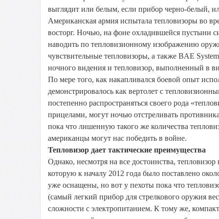
выглядит или белым, если прибор черно-белый, и
Американская армия испытала тепловизоры во вр
восторг. Ночью, на фоне охладившейся пустыни си
наводить по тепловизионному изображению оружи
чувствительные тепловизоры, а также BAE Syste
ночного видения и тепловизор, выполненный в вид
По мере того, как накапливался боевой опыт испо
демонстрировалось как вертолет с тепловизионным
постепенно распространяться своего рода «тепл
прицелами, могут ночью отстреливать противника 
пока что лишенную такого же количества теплови
американцы могут нас победить в войне.
Тепловизор дает тактические преимущества
Однако, несмотря на все достоинства, тепловизор
которую к началу 2012 года было поставлено око
уже оснащены, но вот у пехоты пока что тепловиз
(самый легкий прибор для стрелкового оружия веси
сложности с электропитанием. К тому же, компак