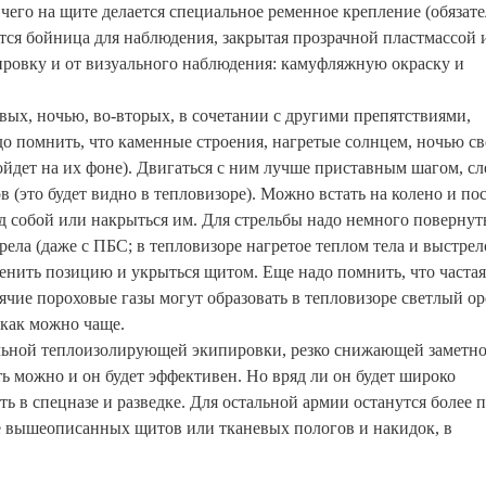
 чего на щите делается специальное ременное крепление (обязат
тся бойница для наблюдения, закрытая прозрачной пластмассой 
ировку и от визуального наблюдения: камуфляжную окраску и
вых, ночью, во-вторых, в сочетании с другими препятствиями,
до помнить, что каменные строения, нагретые солнцем, ночью св
ойдет на их фоне). Двигаться с ним лучше приставным шагом, сл
в (это будет видно в тепловизоре). Можно встать на колено и по
д собой или накрыться им. Для стрельбы надо немного повернут
рела (даже с ПБС; в тепловизоре нагретое теплом тела и выстрел
менить позицию и укрыться щитом. Еще надо помнить, что частая
орячие пороховые газы могут образовать в тепловизоре светлый о
 как можно чаще.
льной теплоизолирующей экипировки, резко снижающей заметно
ть можно и он будет эффективен. Но вряд ли он будет широко
ать в спецназе и разведке. Для остальной армии останутся более 
е вышеописанных щитов или тканевых пологов и накидок, в