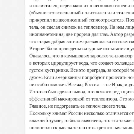
и полиэтилен, переложил их в несколько слоев и 
(обычно это вспененный полиэтилен или этиленвин
прикрепил вышеописанный теплоотражатель. Поход
тела, он сделал снимок на тепловизор. На нем лиц
инопланетянина, две прорези для глаз. Автор разр
что старая добрая ватно-марлевая маска из советс
Второе. Были проведены натурные испытания в ус
Оказалось, что в камышовых зарослях тепловизор 
в которых циркулирует вода, что создает охлаждае
густом кустарнике. Все это преграда, за которой 
духом. Если американцы попробуют прочесать ноч
не особо поможет. Все же, Россия — не Ирак, и ус
Из этого был сделан вывод, что всякого рода щит
эффективной маскировкой от тепловизора. Это мо
Главное, не подогревать ее теплом своего тела.
Поскольку климат России несколько отличается от
влажный туман, то было выяснено, что это также 
полностью скрывала тепло от нагретого паяльника