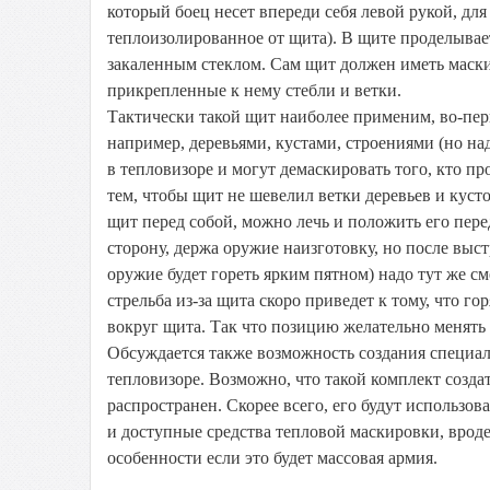
который боец несет впереди себя левой рукой, для
теплоизолированное от щита). В щите проделывае
закаленным стеклом. Сам щит должен иметь маск
прикрепленные к нему стебли и ветки.
Тактически такой щит наиболее применим, во-пер
например, деревьями, кустами, строениями (но на
в тепловизоре и могут демаскировать того, кто пр
тем, чтобы щит не шевелил ветки деревьев и кусто
щит перед собой, можно лечь и положить его пере
сторону, держа оружие наизготовку, но после выст
оружие будет гореть ярким пятном) надо тут же с
стрельба из-за щита скоро приведет к тому, что г
вокруг щита. Так что позицию желательно менять
Обсуждается также возможность создания специа
тепловизоре. Возможно, что такой комплект созда
распространен. Скорее всего, его будут использов
и доступные средства тепловой маскировки, врод
особенности если это будет массовая армия.