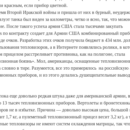
ли красным, если прибор цветной.
емя Второй Иракской войны и пришла от них в бурный, неудер
луэт танка был виден за километры, четко и ясно, так, что мож
е. После такого успеха армия США стала тысячами закупать
ms по контракту создает для Армии США комбинированный приб
е очков. Разработка этих очков получила бюджет в 434 млн. дол
льзования тепловизоров, а в Интернете появлялись ролики, в ко
 прицелом расстреливает противника, как на полигоне, стала
овизионная боязнь». Мол, американцы, оснащенные тепловизион
словно в тире. Разумеется, все это примерялось на российскую
зионных приборов, и из этого делались душещипательные вывод
 пока еще довольно редкая штука даже для американской армии, 
ло 13 тысяч тепловизионных приборов. Вертолеты и бронетехник
оров не в избытке. Причина — довольно высокая цена, большой 
т 1,7 кг, а пулеметный тепловизионный прицел весит 3,2 кг), а 
тные тепловизоры не имеют систем охлаждения матрицы, так что