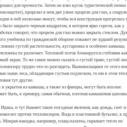
прошил для прочности. Затем он взял кусок туристической пенки
илацетат), прорезал в нем две узкие прорези для глаз, а снаруж
ив в ней несколько минут, чтобы вся конструкция прогрелась 
о было закрыто черным квадратом, в котором ярко горели, как у
аботки говорит, что прорези для глаз можно закрыть стеклом. Ду
кого учебника по гражданской обороне покажет не худший результ
ловиях густой растительности, кустарника и особенно камыша.
человека не различает. Тепловой поток блокируется стеблями к
мый экран. То же самое можно сказать о густой траве, густой лис
тепловизору трудно что-то разглядеть. Выживальщики от этого в
ью наши леса, обладающие густым подлеском, то им в этом теп
ловия тут другие.
ы и укрытия из камыша, а также из фанеры, могут быть вполне
жет быть, к примеру, самая обычная, плотная камышовая циновк
 Ирака, и тут бывают такие погодные явления, как дождь, снег и
помогает против тепловизоров. Вода в пластиковой бутылке, к п
. Мокрая накидка, например, плащ-палатка, скрывает тепло не