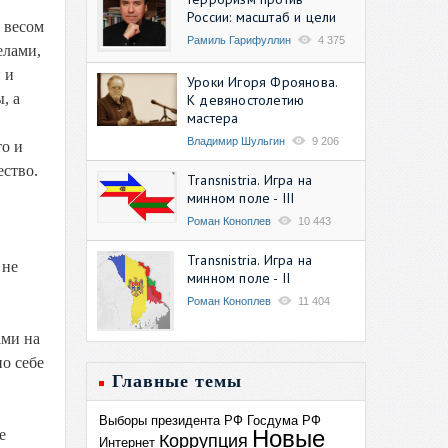
России: масштаб и цели
, весом
Рамиль Гарифуллин
4 375
елами,
 и
Уроки Игоря Фроянова.
, а
К девяностолетию
мастера
Владимир Шульгин
9 206
то и
ество.
Transnistria. Игра на
минном поле - III
Роман Коноплев
10 443
Transnistria. Игра на
 не
минном поле - II
Роман Коноплев
11 404
ами на
о себе
Главные темы
Выборы президента РФ
Госдума РФ
Новые
е
Коррупция
Интернет