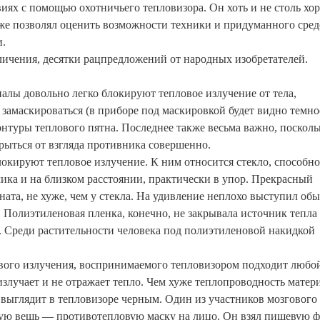
иях с помощью охотничьего тепловизора. Он хоть и не столь хо
же позволял оценить возможности техники и придуманного сред
и.
личения, десятки рацпредложений от народных изобретателей.
алы довольно легко блокируют тепловое излучение от тела,
замаскироваться (в приборе под маскировкой будет видно темно
контуры теплового пятна. Последнее также весьма важно, посколь
крыться от взгляда противника совершенно.
локируют тепловое излучение. К ним относится стекло, способно
чика и на близком расстоянии, практически в упор. Прекрасный
оната, не хуже, чем у стекла. На удивление неплохо выступил о
 Полиэтиленовая пленка, конечно, не закрывала источник тепла
ы. Среди растительности человека под полиэтиленовой накидкой
ового излучения, воспринимаемого тепловизором подходит любо
еизлучает и не отражает тепло. Чем хуже теплопроводность мате
выглядит в тепловизоре черным. Один из участников мозгового
ую вещь — противотепловую маску на лицо. Он взял пищевую ф