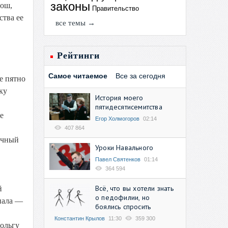
законы
рош,
Правительство
ства ее
все темы →
Рейтинги
Самое читаемое
Все за сегодня
е пятно
ку
История моего
пятидесятисемитства
е
Егор Холмогоров
02:14
407 864
бычный
Уроки Навального
Павел Святенков
01:14
364 594
Всё, что вы хотели знать
й
о педофилии, но
риала —
боялись спросить
Константин Крылов
11:30
359 300
ольгу