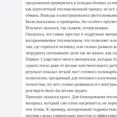
предложения проверялись в походно-боевых услов
как вертолетный тепловизионный прицел, но все 
обмана. Выводы иллюстрировались фотоснимкам
Были высказаны и проверены, без особого преуве
Результат оказался, так скажем, потрясающим.
Оказалось, что самые простые и подручные матери
воспринимаемое тепловизором, что позволяет или 
там, где спрятался человек), или сильно размыть 
затруднить опознавание цели так же важно, как с
Первое. Существует много материалов, которые б
скрыть тепло даже от весьма чувствительного дат
результат показал легкий лист сотового поликарб
полиэтилен, прозрачный для теплового излучения.
полностью, но зато сильно размывала его контур
разглядеть было бы весьма трудно.
Принцип оказался прост. Для блокирования тепл
материал, который сам плохо нагревается, не пер
тем лучше. К примеру, неопреновый гидрокостюм 
штурма сделал удивительно простую и эффективн