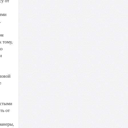
су от
шими
.
ом
 тому,
ко
и
ловой
е
остыми
ть от
фанеры,