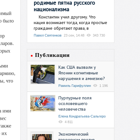
родимые пятна русского
национализма
жимый
Константин учил другому. Что
но было
нация возникает тогда, когда простые
граждане обретают права, в
ор
Павел Святенков
23 сен, 14:48
343 730
ларов.
торых
Публикации
ными
Как США вызвали у
Японии когнитивные
 армию,
нарушения и амнезию?
ы, что
Рамиль Гарифуллин
1 196
Пурпурные поля
осоловевшего
в
человечества
а ими
Елена Кондратьева-Сальгеро
вес
4 811
также
 их
Экономический
терроризм против