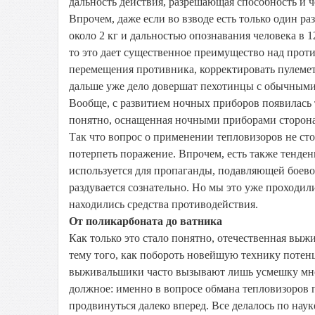
дальность действия, разрешающая способность и ч
Впрочем, даже если во взводе есть только один р
около 2 кг и дальностью опознавания человека в
то это дает существенное преимущество над прот
перемещения противника, корректировать пулемет
дальше уже дело довершат пехотинцы с обычными
Вообще, с развитием ночных приборов появилась 
понятно, оснащенная ночными приборами сторона 
Так что вопрос о применении тепловизоров не ст
потерпеть поражение. Впрочем, есть также тенде
используется для пропаганды, подавляющей боево
раздувается сознательно. Но мы это уже проходил
находились средства противодействия.
От поликарбоната до ватника
Как только это стало понятно, отечественная вы
тему того, как побороть новейшую технику потенц
выживальшики часто вызывают лишь усмешку мно
должное: именно в вопросе обмана тепловизоров 
продвинуться далеко вперед. Все делалось по нау