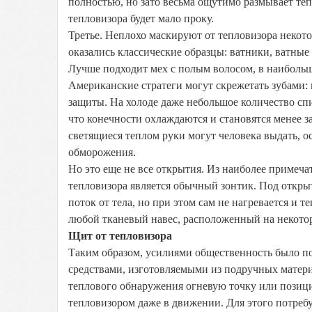
полностью, но зато весьма ощутимо размывает теп
тепловизора будет мало проку.
Третье. Неплохо маскируют от тепловизора некот
оказались классические образцы: ватники, ватные 
Лучше подходит мех с полым волосом, в наиболь
Американские стратеги могут скрежетать зубами: 
защиты. На холоде даже небольшое количество спи
что конечности охлаждаются и становятся менее з
светящиеся теплом руки могут человека выдать, о
обморожения.
Но это еще не все открытия. Из наиболее примеча
тепловизора является обычный зонтик. Под откры
поток от тела, но при этом сам не нагревается и т
любой тканевый навес, расположенный на некотор
Щит от тепловизора
Таким образом, усилиями общественность было п
средствами, изготовляемыми из подручных матери
теплового обнаружения огневую точку или позиц
тепловизором даже в движении. Для этого потреб