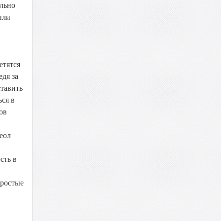
ельно
или
етятся
едя за
ставить
ься в
ов
реол
сть в
простые