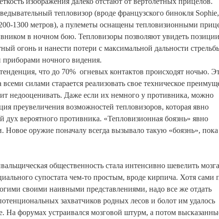
еткость изображения далеко отстают от вертолетных прицелов.
азведывательный тепловизор (вроде французского бинокля Sophie
 1200-1300 метров), а пулеметы оснащены тепловизионными приц
ивником в ночном бою. Тепловизоры позволяют увидеть позиции
ный огонь и нанести потери с максимальной дальности стрельбы
 приборами ночного видения.
тенденция, что до 70% огневых контактов происходят ночью. Э
всеми силами старается реализовать свое техническое преимущ
оит недооценивать. Даже если их немного у противника, можно
нция преувеличения возможностей тепловизоров, которая явно
й дух вероятного противника. «Тепловизионная боязнь» явно
и. Новое оружие поначалу всегда вызывало такую «боязнь», пока
живальщическая общественность стала интенсивно шевелить мозг
иального супостата чем-то простым, вроде кирпича. Хотя сами п
гими своими наивными представлениями, надо все же отдать
потенциональных захватчиков родных лесов и болот им удалось
ке. На форумах устраивался мозговой штурм, а потом высказанны