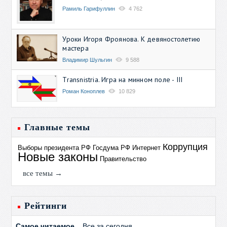
Рамиль Гарифуллин
4 762
Уроки Игоря Фроянова. К девяностолетию
мастера
Владимир Шульгин
9 588
Transnistria. Игра на минном поле - III
Роман Коноплев
10 829
Главные темы
Коррупция
Выборы президента РФ
Госдума РФ
Интернет
Новые законы
Правительство
все темы →
Рейтинги
Самое читаемое
Все за сегодня