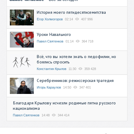
История моего пятидесятисемитства
Егор Холмогоров
02:14
407 996
Уроки Навального
Павел Святенков
01:14
364 718
Всё, что вы хотели знать о педофилии, но
боялись спросить
Константин Крылов
11:30
359 428
Серебренников: режиссерская трагедия
Игорь Караулов
14:50
347 401
Благодаря Крылову исчезли родимые пятна русского
национализма
Павел Святенков
14:48
344 414