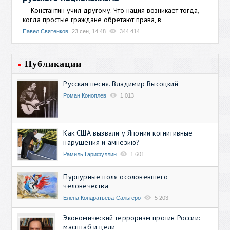
Константин учил другому. Что нация возникает тогда,
когда простые граждане обретают права, в
Павел Святенков
23 сен, 14:48
344 414
Публикации
Русская песня. Владимир Высоцкий
Роман Коноплев
1 013
Как США вызвали у Японии когнитивные
нарушения и амнезию?
Рамиль Гарифуллин
1 601
Пурпурные поля осоловевшего
человечества
Елена Кондратьева-Сальгеро
5 203
Экономический терроризм против России:
масштаб и цели