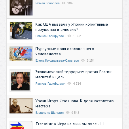
Роман Коноплев
904
Как США вызвали у Японии когнитивные
нарушения и амнезию?
Рамиль Гарифуллин
1 552
Пурпурные поля осоловевшего
человечества
Елена Кондратьева-Сальгеро
5 154
Экономический терроризм против России:
масштаб и цели
Рамиль Гарифуллин
4 714
Уроки Игоря Фроянова. К девяностолетию
мастера
Владимир Шульгин
9 543
Transnistria. Игра на минном поле - III