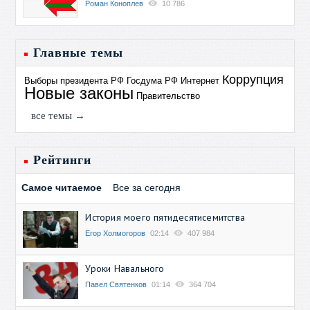
Роман Коноплев
10 786
Главные темы
Коррупция
Выборы президента РФ
Госдума РФ
Интернет
Новые законы
Правительство
все темы →
Рейтинги
Самое читаемое
Все за сегодня
История моего пятидесятисемитства
Егор Холмогоров
02:14
407 984
Уроки Навального
Павел Святенков
01:14
364 704