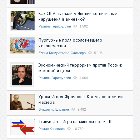
Как США вызвали у Японии когнитивные
нарушения и амнезию?
Рамиль Гарифуллин
1 502
Пурпурные поля осоловевшего
человечества
Елена Кондратьева-Сальгеро
5 105
Экономический терроризм против России:
масштаб и цели
Рамиль Гарифуллин
4 664
Уроки Игоря Фроянова. К девяностолетию
мастера
Владимир Шульгин
9 492
Transnistria. Игра на минном поле - III
Роман Коноплев
10 730