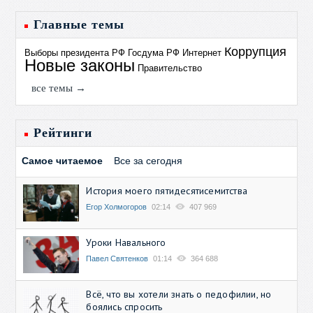
Главные темы
Коррупция
Выборы президента РФ
Госдума РФ
Интернет
Новые законы
Правительство
все темы →
Рейтинги
Самое читаемое
Все за сегодня
История моего пятидесятисемитства
Егор Холмогоров
02:14
407 969
Уроки Навального
Павел Святенков
01:14
364 688
Всё, что вы хотели знать о педофилии, но
боялись спросить