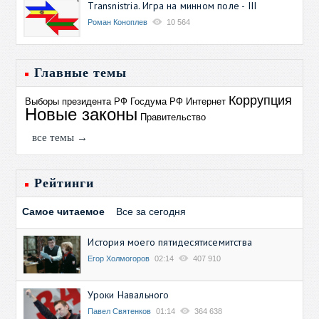
Transnistria. Игра на минном поле - III
Роман Коноплев
10 564
Главные темы
Коррупция
Выборы президента РФ
Госдума РФ
Интернет
Новые законы
Правительство
все темы →
Рейтинги
Самое читаемое
Все за сегодня
История моего пятидесятисемитства
Егор Холмогоров
02:14
407 910
Уроки Навального
Павел Святенков
01:14
364 638