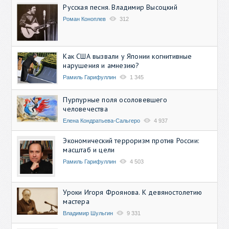
Русская песня. Владимир Высоцкий
Роман Коноплев
312
Как США вызвали у Японии когнитивные
нарушения и амнезию?
Рамиль Гарифуллин
1 345
Пурпурные поля осоловевшего
человечества
Елена Кондратьева-Сальгеро
4 937
Экономический терроризм против России:
масштаб и цели
Рамиль Гарифуллин
4 503
Уроки Игоря Фроянова. К девяностолетию
мастера
Владимир Шульгин
9 331