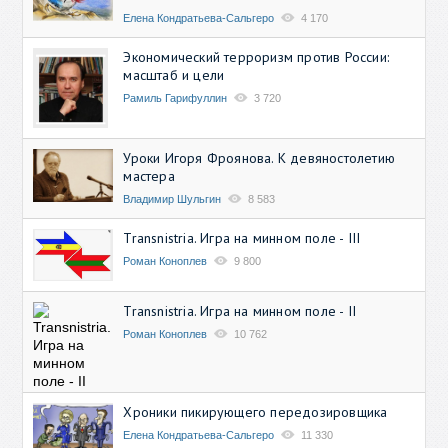
Елена Кондратьева-Сальгеро
4 170
Экономический терроризм против России:
масштаб и цели
Рамиль Гарифуллин
3 720
Уроки Игоря Фроянова. К девяностолетию
мастера
Владимир Шульгин
8 583
Transnistria. Игра на минном поле - III
Роман Коноплев
9 800
Transnistria. Игра на минном поле - II
Роман Коноплев
10 762
Хроники пикирующего передозировщика
Елена Кондратьева-Сальгеро
11 330