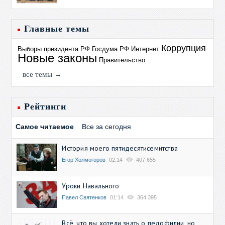
Главные темы
Коррупция
Выборы президента РФ
Госдума РФ
Интернет
Новые законы
Правительство
все темы →
Рейтинги
Самое читаемое
Все за сегодня
История моего пятидесятисемитства
Егор Холмогоров
02:14
407 655
Уроки Навального
Павел Святенков
01:14
364 395
Всё, что вы хотели знать о педофилии, но