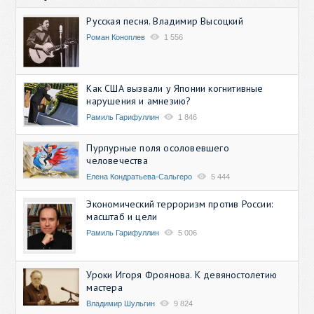
Русская песня. Владимир Высоцкий
Роман Коноплев
1 556
Как США вызвали у Японии когнитивные
нарушения и амнезию?
Рамиль Гарифуллин
1 846
Пурпурные поля осоловевшего
человечества
Елена Кондратьева-Сальгеро
5 444
Экономический терроризм против России:
масштаб и цели
Рамиль Гарифуллин
5 006
Уроки Игоря Фроянова. К девяностолетию
мастера
Владимир Шульгин
9 824