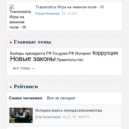
Transnistria. Игра на минном поле - III
Роман Коноплев
11 076
Главные темы
Коррупция
Выборы президента РФ
Госдума РФ
Интернет
Новые законы
Правительство
все темы →
Рейтинги
Самое читаемое
Все за сегодня
История моего пятидесятисемитства
Егор Холмогоров
02:14
408 073