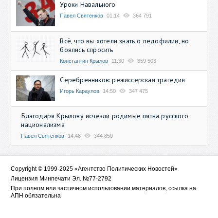
Уроки Навального
Павел Святенков
01:14
364 791
Всё, что вы хотели знать о педофилии, но
боялись спросить
Константин Крылов
11:30
359 503
Серебренников: режиссерская трагедия
Игорь Караулов
14:50
347 475
Благодаря Крылову исчезли родимые пятна русского
национализма
Павел Святенков
14:48
344 850
Copyright © 1999-2025 «Агентство Политических Новостей»
Лицензия Минпечати Эл. №77-2792
При полном или частичном использовании материалов, ссылка на
АПН обязательна