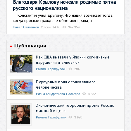
Благодаря Крылову исчезли родимые пятна
русского национализма
Константин учил другому. Что нация возникает тогда,
когда простые граждане обретают права, в
Павел Святенков
23 сен, 14:48
342 959
Публикации
Как США вызвали у Японии когнитивные
нарушения и амнезию?
Рамиль Гарифуллин
284
Пурпурные поля осоловевшего
человечества
Елена Кондратьева-Сальгеро
4 382
Экономический терроризм против России:
масштаб и цели
Рамиль Гарифуллин
3 928