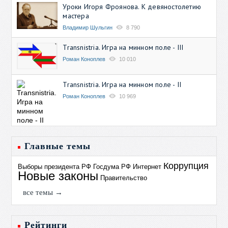
Уроки Игоря Фроянова. К девяностолетию
мастера
Владимир Шульгин
8 790
Transnistria. Игра на минном поле - III
Роман Коноплев
10 010
Transnistria. Игра на минном поле - II
Роман Коноплев
10 969
Главные темы
Коррупция
Выборы президента РФ
Госдума РФ
Интернет
Новые законы
Правительство
все темы →
Рейтинги