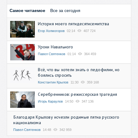
Самое читаемое
Все за сегодня
История моего пятидесятисемитства
Егор Холмогоров
02:14
407 724
Уроки Навального
Павел Святенков
01:14
364 459
Всё, что вы хотели знать о педофилии, но
боялись спросить
Константин Крылов
11:30
359 168
Серебренников: режиссерская трагедия
Игорь Караулов
14:50
347 136
Благодаря Крылову исчезли родимые пятна русского
национализма
Павел Святенков
14:48
342 959