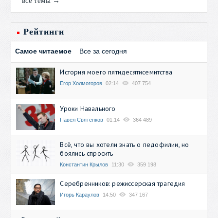
все темы →
Рейтинги
Самое читаемое
Все за сегодня
История моего пятидесятисемитства
Егор Холмогоров
02:14
407 754
Уроки Навального
Павел Святенков
01:14
364 489
Всё, что вы хотели знать о педофилии, но
боялись спросить
Константин Крылов
11:30
359 198
Серебренников: режиссерская трагедия
Игорь Караулов
14:50
347 167