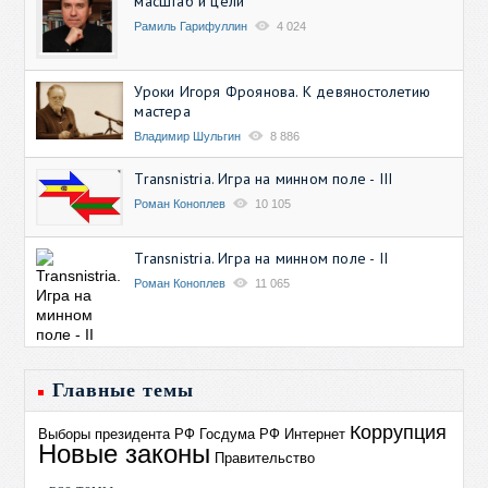
масштаб и цели
Рамиль Гарифуллин
4 024
Уроки Игоря Фроянова. К девяностолетию
мастера
Владимир Шульгин
8 886
Transnistria. Игра на минном поле - III
Роман Коноплев
10 105
Transnistria. Игра на минном поле - II
Роман Коноплев
11 065
Главные темы
Коррупция
Выборы президента РФ
Госдума РФ
Интернет
Новые законы
Правительство