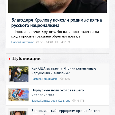
Благодаря Крылову исчезли родимые пятна
русского национализма
Константин учил другому. Что нация возникает тогда,
когда простые граждане обретают права, в
Павел Святенков
23 сен, 14:48
343 133
Публикации
Как США вызвали у Японии когнитивные
нарушения и амнезию?
Рамиль Гарифуллин
556
Пурпурные поля осоловевшего
человечества
Елена Кондратьева-Сальгеро
4 475
Экономический терроризм против России: