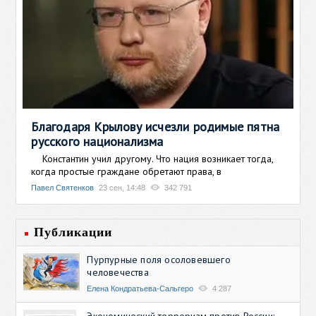
Благодаря Крылову исчезли родимые пятна
русского национализма
Константин учил другому. Что нация возникает тогда,
когда простые граждане обретают права, в
Павел Святенков
23 сен, 14:48
342 791
Публикации
Пурпурные поля осоловевшего
человечества
Елена Кондратьева-Сальгеро
4 287
Экономический терроризм против России: