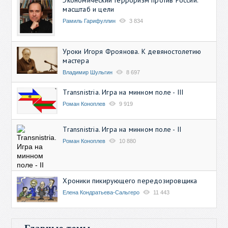
масштаб и цели
Рамиль Гарифуллин
3 834
Уроки Игоря Фроянова. К девяностолетию
мастера
Владимир Шульгин
8 697
Transnistria. Игра на минном поле - III
Роман Коноплев
9 919
Transnistria. Игра на минном поле - II
Роман Коноплев
10 880
Хроники пикирующего передозировщика
Елена Кондратьева-Сальгеро
11 443