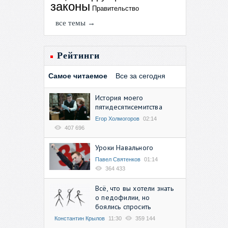
законы
Правительство
все темы →
Рейтинги
Самое читаемое
Все за сегодня
История моего
пятидесятисемитства
Егор Холмогоров
02:14
407 696
Уроки Навального
Павел Святенков
01:14
364 433
Всё, что вы хотели знать
о педофилии, но
боялись спросить
Константин Крылов
11:30
359 144