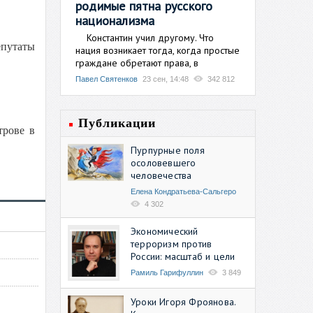
родимые пятна русского
национализма
Константин учил другому. Что
епутаты
нация возникает тогда, когда простые
граждане обретают права, в
Павел Святенков
23 сен, 14:48
342 812
Публикации
трове в
Пурпурные поля
осоловевшего
человечества
Елена Кондратьева-Сальгеро
4 302
Экономический
терроризм против
России: масштаб и цели
Рамиль Гарифуллин
3 849
Уроки Игоря Фроянова.