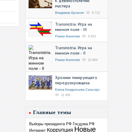
К девяностолетию
мастера
Владимир Шульгин
8 712
Transnistria. Игра на
минном поле - III
Роман Коноплев
9 933
Transnistria. Игра на
минном поле - II
Роман Коноплев
10 894
Хроники пикирующего
передозировщика
Елена Кондратьева-Сальгеро
11 456
Главные темы
Выборы президента РФ
Госдума РФ
Новые
Коррупция
Интернет