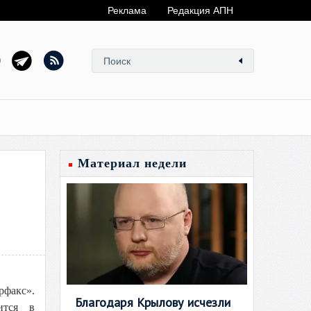
Реклама
Редакция АПН
Материал недели
рфакс».
Благодаря Крылову исчезли
рится в