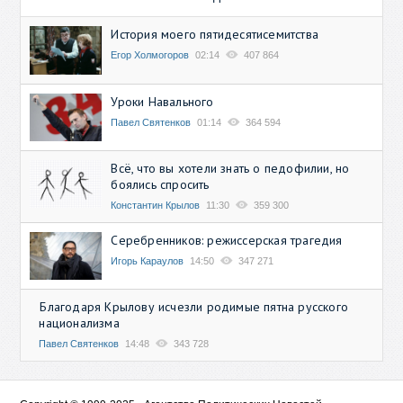
История моего пятидесятисемитства
Егор Холмогоров
02:14
407 864
Уроки Навального
Павел Святенков
01:14
364 594
Всё, что вы хотели знать о педофилии, но
боялись спросить
Константин Крылов
11:30
359 300
Серебренников: режиссерская трагедия
Игорь Караулов
14:50
347 271
Благодаря Крылову исчезли родимые пятна русского
национализма
Павел Святенков
14:48
343 728