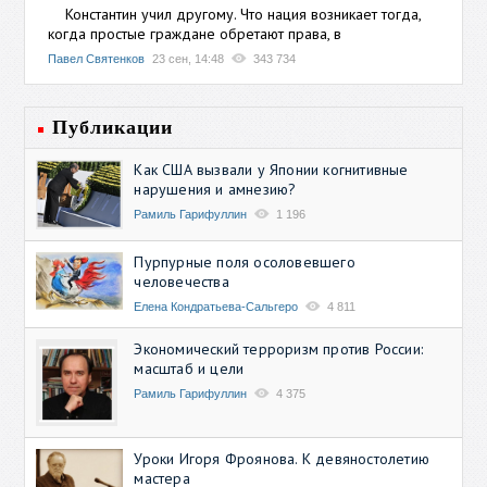
Константин учил другому. Что нация возникает тогда,
когда простые граждане обретают права, в
Павел Святенков
23 сен, 14:48
343 734
Публикации
Как США вызвали у Японии когнитивные
нарушения и амнезию?
Рамиль Гарифуллин
1 196
Пурпурные поля осоловевшего
человечества
Елена Кондратьева-Сальгеро
4 811
Экономический терроризм против России:
масштаб и цели
Рамиль Гарифуллин
4 375
Уроки Игоря Фроянова. К девяностолетию
мастера