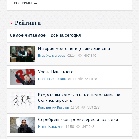
все темы →
Рейтинги
Самое читаемое
Все за сегодня
История моего пятидесятисемитства
Егор Холмогоров
02:14
407 840
Уроки Навального
Павел Святенков
01:14
364 570
Всё, что вы хотели знать о педофилии, но
боялись спросить
Константин Крылов
11:30
359 277
Серебренников: режиссерская трагедия
Игорь Караулов
14:50
347 248