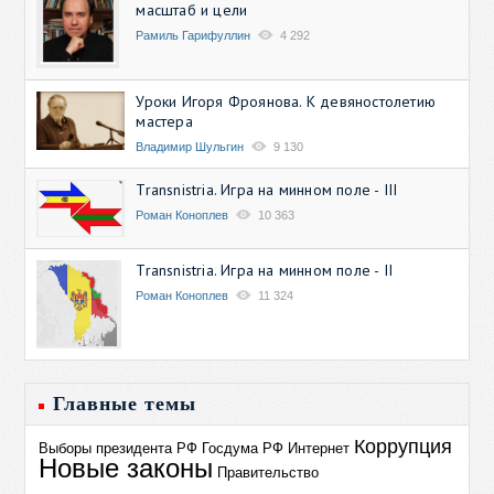
масштаб и цели
Рамиль Гарифуллин
4 292
Уроки Игоря Фроянова. К девяностолетию
мастера
Владимир Шульгин
9 130
Transnistria. Игра на минном поле - III
Роман Коноплев
10 363
Transnistria. Игра на минном поле - II
Роман Коноплев
11 324
Главные темы
Коррупция
Выборы президента РФ
Госдума РФ
Интернет
Новые законы
Правительство