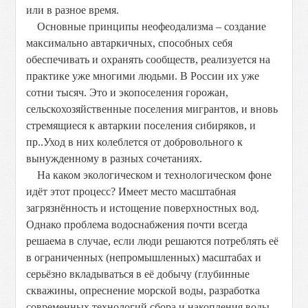
или в разное время.
Основные принципы неофеодализма – создание
максимально автаркичных, способных себя
обеспечивать и охранять сообществ, реализуется на
практике уже многими людьми. В России их уже
сотни тысяч. Это и экопоселения горожан,
сельскохозяйственные поселения мигрантов, и вновь
стремящиеся к автаркии поселения сибиряков, и
пр..Уход в них колеблется от добровольного к
вынужденному в разных сочетаниях.
На каком экологическом и технологическом фоне
идёт этот процесс? Имеет место масштабная
загрязнённость и истощение поверхностных вод.
Однако проблема водоснабжения почти всегда
решаема в случае, если люди решаются потреблять её
в ограниченных (непромышленных) масштабах и
серьёзно вкладываться в её добычу (глубинные
скважины, опреснение морской воды, разработка
современных технологий сбора и накопления воды