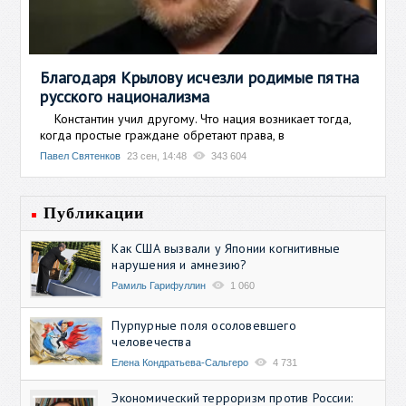
Благодаря Крылову исчезли родимые пятна
русского национализма
Константин учил другому. Что нация возникает тогда,
когда простые граждане обретают права, в
Павел Святенков
23 сен, 14:48
343 604
Публикации
Как США вызвали у Японии когнитивные
нарушения и амнезию?
Рамиль Гарифуллин
1 060
Пурпурные поля осоловевшего
человечества
Елена Кондратьева-Сальгеро
4 731
Экономический терроризм против России: