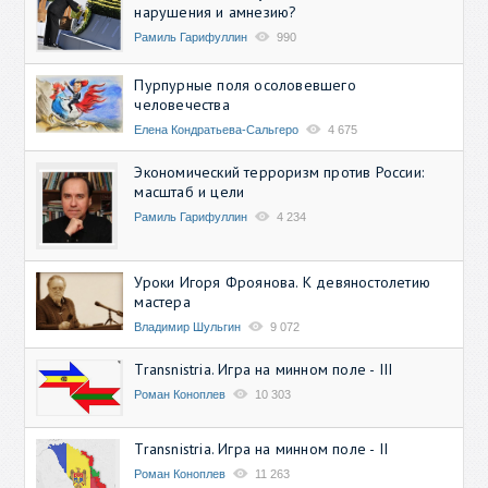
нарушения и амнезию?
Рамиль Гарифуллин
990
Пурпурные поля осоловевшего
человечества
Елена Кондратьева-Сальгеро
4 675
Экономический терроризм против России:
масштаб и цели
Рамиль Гарифуллин
4 234
Уроки Игоря Фроянова. К девяностолетию
мастера
Владимир Шульгин
9 072
Transnistria. Игра на минном поле - III
Роман Коноплев
10 303
Transnistria. Игра на минном поле - II
Роман Коноплев
11 263