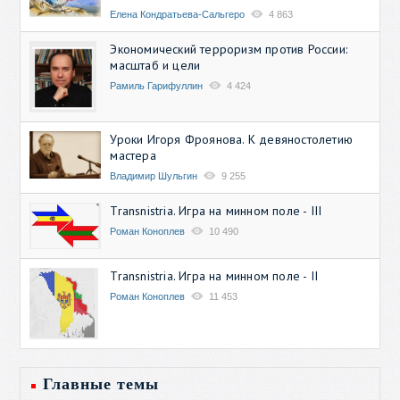
Елена Кондратьева-Сальгеро
4 863
Экономический терроризм против России:
масштаб и цели
Рамиль Гарифуллин
4 424
Уроки Игоря Фроянова. К девяностолетию
мастера
Владимир Шульгин
9 255
Transnistria. Игра на минном поле - III
Роман Коноплев
10 490
Transnistria. Игра на минном поле - II
Роман Коноплев
11 453
Главные темы