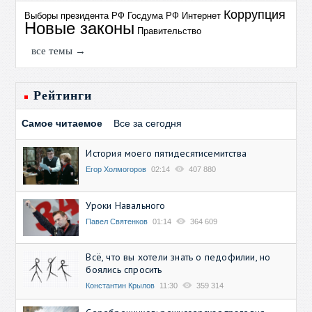
Коррупция
Выборы президента РФ
Госдума РФ
Интернет
Новые законы
Правительство
все темы →
Рейтинги
Самое читаемое
Все за сегодня
История моего пятидесятисемитства
Егор Холмогоров
02:14
407 880
Уроки Навального
Павел Святенков
01:14
364 609
Всё, что вы хотели знать о педофилии, но
боялись спросить
Константин Крылов
11:30
359 314