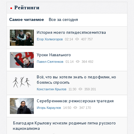
Рейтинги
Самое читаемое
Все за сегодня
История моего пятидесятисемитства
Егор Холмогоров
02:14
407 757
Уроки Навального
Павел Святенков
01:14
364 492
Всё, что вы хотели знать о педофилии, но
боялись спросить
Константин Крылов
11:30
359 201
Серебренников: режиссерская трагедия
Игорь Караулов
14:50
347 170
Благодаря Крылову исчезли родимые пятна русского
национализма