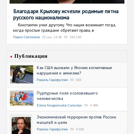
Благодаря Крылову исчезли родимые пятна
русского национализма
Константин учил другому. Что нация возникает тогда,
когда простые граждане обретают права, в
Павел Святенков
23 сен, 14:48
343 148
Публикации
Как США вызвали у Японии когнитивные
нарушения и амнезию?
Рамиль Гарифуллин
583
Пурпурные поля осоловевшего
человечества
Елена Кондратьева-Сальгеро
4 486
Экономический терроризм против России:
масштаб и цели
Рамиль Гарифуллин
4 035