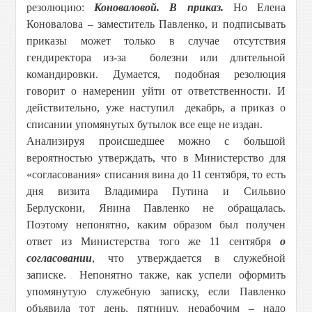
резолюцию:
Коноваловой. В приказ.
Но Елена
Коновалова – заместитель Павленко, и подписывать
приказы может только в случае отсутствия
гендиректора из-за болезни или длительной
командировки. Думается, подобная резолюция
говорит о намерении уйти от ответственности. И
действительно, уже наступил декабрь, а приказ о
списании упомянутых бутылок все еще не издан.
Анализируя происшедшее можно с большой
вероятностью утверждать, что в Министерство для
«согласования» списания вина до 11 сентября, то есть
дня визита Владимира Путина и Сильвио
Берлускони, Янина Павленко не обращалась.
Поэтому непонятно, каким образом был получен
ответ из Министерства того же 11 сентября
о
согласовании
, что утверждается в служебной
записке. Непонятно также, как успели оформить
упомянутую служебную записку, если Павленко
объявила тот день, пятницу, нерабочим – надо