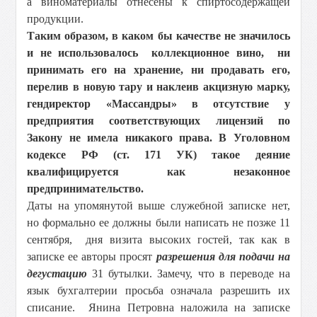
а виноматериалы отнесены к спиртосодержащей
продукции.
Таким образом, в каком бы качестве не значилось
и не использовалось коллекционное вино, ни
принимать его на хранение, ни продавать его,
перелив в новую тару и наклеив акцизную марку,
гендиректор «Массандры» в отсутствие у
предприятия соответствующих лицензий по
Закону не имела никакого права. В Уголовном
кодексе РФ (ст. 171 УК) такое деяние
квалифицируется как незаконное
предпринимательство.
Даты на упомянутой выше служебной записке нет,
но формально ее должны были написать не позже 11
сентября, дня визита высоких гостей, так как в
записке ее авторы просят
разрешения для подачи на
дегустацию
31 бутылки. Замечу, что в переводе на
язык бухгалтерии просьба означала разрешить их
списание. Янина Петровна наложила на записке