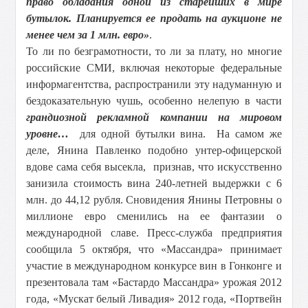
право обладания одной из старейших в мире
бутылок. Планируется ее продать на аукционе не
менее чем за 1 млн. евро»
.
То ли по безграмотности, то ли за плату, но многие
российские СМИ, включая некоторые федеральные
информагентства, распространили эту надуманную и
бездоказательную чушь, особенно нелепую в части
грандиозной рекламной компании на мировом
уровне…
для одной бутылки вина. На самом же
деле, Янина Павленко подобно унтер-офицерской
вдове сама себя высекла, признав, что искусственно
занизила стоимость вина 240-летней выдержки с 6
млн. до 44,12 рубля. Сновидения Янины Петровны о
миллионе евро сменились на ее фантазии о
международной славе. Пресс-служба предприятия
сообщила 5 октября, что «Массандра» принимает
участие в международном конкурсе вин в Гонконге и
презентовала там «Бастардо Массандра» урожая 2012
года, «Мускат белый Ливадия» 2012 года, «Портвейн