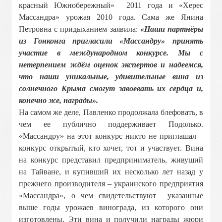
красный Южнобережный» 2011 года и «Херес
Массандра» урожая 2010 года. Сама же Янина
Петровна с придыханием заявила:
«Наши партнёры
из Гонконга пригласили «Массандру» принять
участие в международном конкурсе. Мы с
нетерпением ждём оценок экспертов и надеемся,
что наши уникальные, удивительные вина из
солнечного Крыма смогут завоевать их сердца и,
конечно же, награды».
На самом же деле, Павленко продолжала блефовать, в
чем ее публично поддерживает Подолько.
«Массандру» на этот конкурс никто не приглашал –
конкурс открытый, кто хочет, тот и участвует. Вина
на конкурс представил предприниматель, живущий
на Тайване, и купивший их несколько лет назад у
прежнего производителя – украинского предприятия
«Массандра», о чем свидетельствуют указанные
выше годы урожаев винограда, из которого они
изготовлены. Эти вина и получили награды жюри