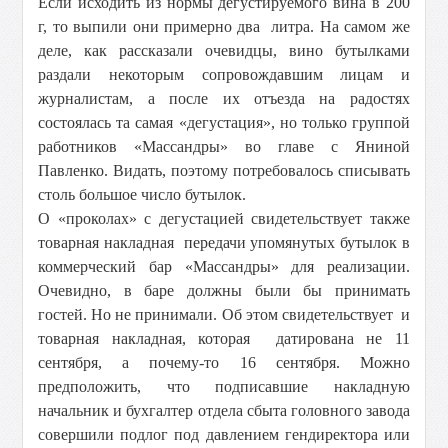
Если исходить из нормы дегустируемого вина в 200
г, то выпили они примерно два литра. На самом же
деле, как рассказали очевидцы, вино бутылками
раздали некоторым сопровождавшим лицам и
журналистам, а после их отъезда на радостях
состоялась та самая «дегустация», но только группой
работников «Массандры» во главе с Яниной
Павленко. Видать, поэтому потребовалось списывать
столь большое число бутылок.
О «проколах» с дегустацией свидетельствует также
товарная накладная передачи упомянутых бутылок в
коммерческий бар «Массандры» для реализации.
Очевидно, в баре должны были бы принимать
гостей. Но не принимали. Об этом свидетельствует и
товарная накладная, которая датирована не 11
сентября, а почему-то 16 сентября. Можно
предположить, что подписавшие накладную
начальник и бухгалтер отдела сбыта головного завода
совершили подлог под давлением гендиректора или