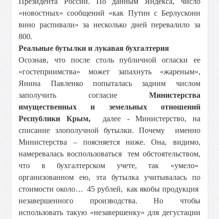
Президента России. По данным Яндекса, число
«новостных» сообщений «как Путин с Берлускони
вино распивали» за несколько дней перевалило за
800.
Реальные бутылки и лукавая бухгалтерия
Осознав, что после столь публичной огласки ее
«гостеприимства» может запахнуть «жареным»,
Янина Павленко попыталась задним числом
заполучить согласие
Министерства
имущественных и земельных отношений
Республики Крым,
далее - Министерство, на
списание злополучной бутылки. Почему именно
Министерства – поясняется ниже. Она, видимо,
намеревалась воспользоваться тем обстоятельством,
что в бухгалтерском учете, так «умело»
организованном ею, эта бутылка учитывалась по
стоимости около… 45 рублей, как якобы продукция
незавершенного производства. Но чтобы
использовать такую «незавершенку» для дегустации