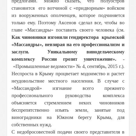
предлогами. Можно сказать, что полуостров
становится его вотчиной с «придворным» войском
из вооруженных ополченцев, которое подчиняется
только ему. Поэтому Аксенов сделал все, чтобы во
главе «Массандры» поставить своего человека (см.
Как чиновники изгоняли гендиректора крымской
«Массандры», невзирая на его профессионализм и
заслуги. Уникальному винодельческому
комплексу России грозит уничтожение». -
«Промышленные ведомости» № 4, сентябрь, 2015 г.).
Неспроста в Крыму процветает мздоимство и растет
неудовольствие местного населения. В случае с
«Массандрой» изгнание всего прежнего
профессионального руководства комплекса
объясняется стремлением неких чиновников
беспрепятственно изъять земли, занятые под
виноградники на Южном берегу Крыма, для
собственных нужд.
С недобросовестной подачи своего представителя в