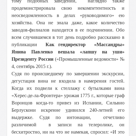
тому подобных заведений, наглядно также
продемонстрировала свою некомпетентность и
неосведомленность в делах «руководимого» ею
хозяйства. Она не знала даже, какое количество
заводов-филиалов находится в ее подчинении. Обо
всем случившемся в тот день подробно рассказано в
публикации
Как гендиректор «Массандры»
Янина Павленко вешала «лапшу на уши»
Президенту России
(«Промышленные ведомости» №
4, сентябрь 2015 г.).
Судя по происшедшему по завершении экскурсии,
дегустация вина не входила в намерения гостей.
Когда их подвели к стеллажу с бутылками вина
«Херес-де-ла-Фронтера» урожая 1775 г., которые граф
Воронцов когда-то привез из Испании, Сильвио
Берлускони искренне удивился 240-летней его
выдержке. Судя по интонации, отчетливо
различимой в записи на телеролике, он
бесхитростно, ни на что не намекая, спросил: «И это