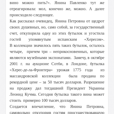
вино можно пить?». Янина Павленко тут же
отреагировала: мол, конечно же, можно. А далее
происходило следующее.
Как рассказал очевидец, Янина Петровна от щедрот
своих душевных, но, само собой, за государственный
счет, откупорила одну из этих бутылок и угостила
гостей упомянутым испанским «Хересом».
В коллекции значилось пять таких бутылок, осталось
четыре, причем три – неприкосновенных, которые
являются музейными экспонатами. Замечу, в октябре
2001 г. на аукционе Сотби, в Лондоне, бутылка
«Херес-де-ла-Фронтера» урожая 1775 года из
массандровской коллекции была продана по
рекордной цене – за 50 тысяч долларов. Разрешение
на продажу дал тогдашний Президент Украины
Леонид Кучма. Сегодня бутылка такого вина может
стоить примерно 100 тысяч долларов.
Создается впечатление, что Янина Петровна,
самовольно откупорив гостям просуществовавшую