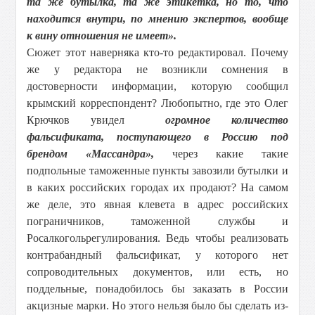
та же бутылка, та же этикетка, но то, что
находится внутри, по мнению экспертов, вообще
к вину отношения не имеет».
Сюжет этот наверняка кто-то редактировал. Почему
же у редактора не возникли сомнения в
достоверности информации, которую сообщил
крымский корреспондент? Любопытно, где это Олег
Крючков увидел
огромное количество
фальсификата, поступающего в Россию под
брендом «Массандра»,
через какие такие
подпольные таможенные пункты завозили бутылки и
в каких российских городах их продают? На самом
же деле, это явная клевета в адрес российских
пограничников, таможенной службы и
Росалкогольрегулирования. Ведь чтобы реализовать
контрабандный фальсификат, у которого нет
сопроводительных документов, или есть, но
поддельные, понадобилось бы заказать в России
акцизные марки. Но этого нельзя было бы сделать из-