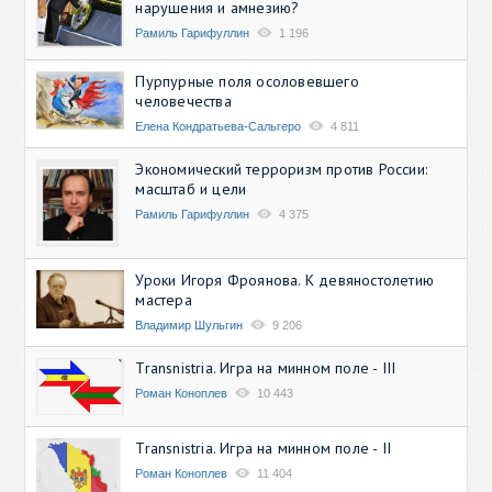
нарушения и амнезию?
Рамиль Гарифуллин
1 196
Пурпурные поля осоловевшего
человечества
Елена Кондратьева-Сальгеро
4 811
Экономический терроризм против России:
масштаб и цели
Рамиль Гарифуллин
4 375
Уроки Игоря Фроянова. К девяностолетию
мастера
Владимир Шульгин
9 206
Transnistria. Игра на минном поле - III
Роман Коноплев
10 443
Transnistria. Игра на минном поле - II
Роман Коноплев
11 404