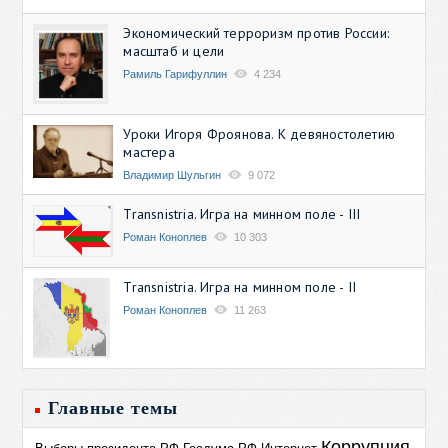
Экономический терроризм против России:
масштаб и цели
Рамиль Гарифуллин
4 234
Уроки Игоря Фроянова. К девяностолетию
мастера
Владимир Шульгин
9 072
Transnistria. Игра на минном поле - III
Роман Коноплев
10 303
Transnistria. Игра на минном поле - II
Роман Коноплев
11 263
Главные темы
Коррупция