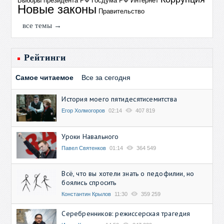
Выборы президента РФ
Госдума РФ
Интернет
Новые законы
Правительство
все темы →
Рейтинги
Самое читаемое
Все за сегодня
История моего пятидесятисемитства
Егор Холмогоров
02:14
407 819
Уроки Навального
Павел Святенков
01:14
364 549
Всё, что вы хотели знать о педофилии, но
боялись спросить
Константин Крылов
11:30
359 259
Серебренников: режиссерская трагедия