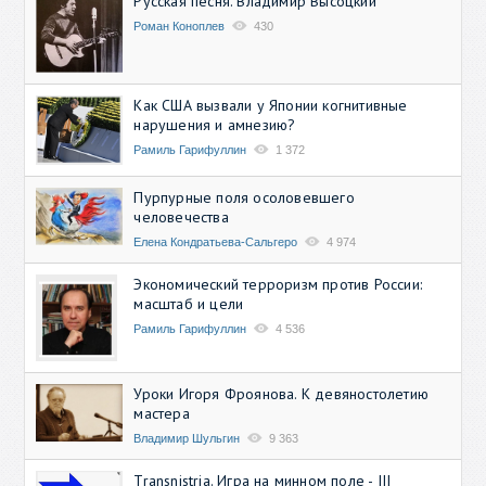
Русская песня. Владимир Высоцкий
Роман Коноплев
430
Как США вызвали у Японии когнитивные
нарушения и амнезию?
Рамиль Гарифуллин
1 372
Пурпурные поля осоловевшего
человечества
Елена Кондратьева-Сальгеро
4 974
Экономический терроризм против России:
масштаб и цели
Рамиль Гарифуллин
4 536
Уроки Игоря Фроянова. К девяностолетию
мастера
Владимир Шульгин
9 363
Transnistria. Игра на минном поле - III