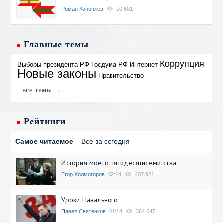
Роман Коноплев
10 601
Главные темы
Коррупция
Выборы президента РФ
Госдума РФ
Интернет
Новые законы
Правительство
все темы →
Рейтинги
Самое читаемое
Все за сегодня
История моего пятидесятисемитства
Егор Холмогоров
02:14
407 921
Уроки Навального
Павел Святенков
01:14
364 647