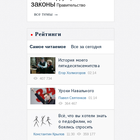
законы
Правительство
все темы →
Рейтинги
Самое читаемое
Все за сегодня
История моего
пятидесятисемитства
Егор Холмогоров
02:14
407 734
Уроки Навального
Павел Святенков
01:14
364 467
Всё, что вы хотели знать
о педофилии, но
боялись спросить
Константин Крылов
11:30
359 177