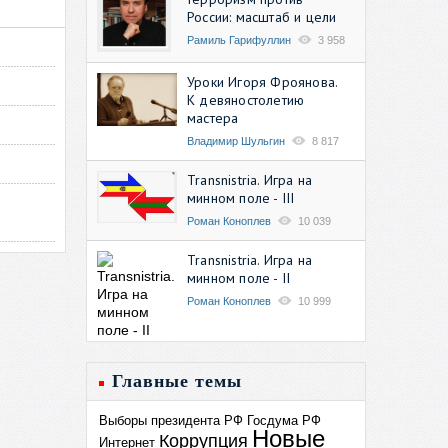
России: масштаб и цели
Рамиль Гарифуллин
3 958
Уроки Игоря Фроянова.
К девяностолетию
мастера
Владимир Шульгин
8 817
Transnistria. Игра на
минном поле - III
Роман Коноплев
10 039
Transnistria. Игра на
минном поле - II
Роман Коноплев
10 999
Главные темы
Выборы президента РФ
Госдума РФ
Новые
Коррупция
Интернет