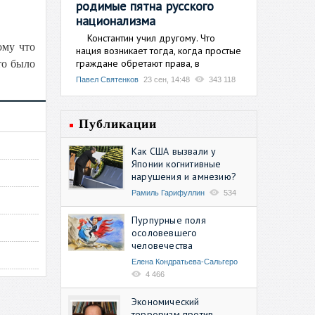
родимые пятна русского
национализма
Константин учил другому. Что
ому что
нация возникает тогда, когда простые
граждане обретают права, в
то было
Павел Святенков
23 сен, 14:48
343 118
Публикации
Как США вызвали у
Японии когнитивные
нарушения и амнезию?
Рамиль Гарифуллин
534
Пурпурные поля
осоловевшего
человечества
Елена Кондратьева-Сальгеро
4 466
Экономический
терроризм против