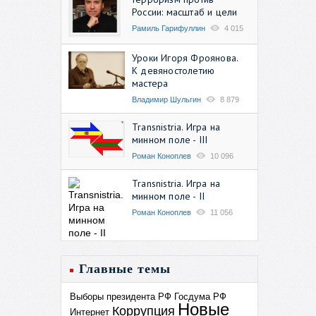
России: масштаб и цели
Рамиль Гарифуллин
4 015
Уроки Игоря Фроянова.
К девяностолетию
мастера
Владимир Шульгин
8 879
Transnistria. Игра на
минном поле - III
Роман Коноплев
10 096
Transnistria. Игра на
минном поле - II
Роман Коноплев
11 056
Главные темы
Выборы президента РФ
Госдума РФ
Новые
Коррупция
Интернет