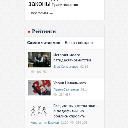
законы
Правительство
все темы →
Рейтинги
Самое читаемое
Все за сегодня
История моего
пятидесятисемитства
Егор Холмогоров
02:14
407 752
Уроки Навального
Павел Святенков
01:14
364 487
Всё, что вы хотели знать
о педофилии, но
боялись спросить
Константин Крылов
11:30
359 195