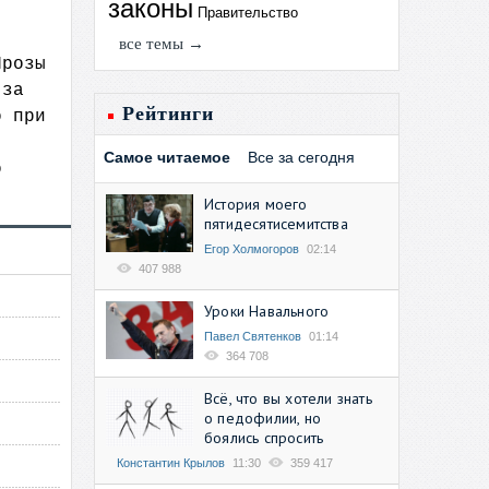
законы
Правительство
все темы →
Прозы
 за
Рейтинги
о при
Самое читаемое
Все за сегодня
о
История моего
пятидесятисемитства
Егор Холмогоров
02:14
407 988
Уроки Навального
Павел Святенков
01:14
364 708
Всё, что вы хотели знать
о педофилии, но
боялись спросить
Константин Крылов
11:30
359 417