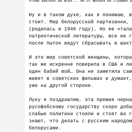
чтобы хватило на всех... Но от молока их страшно р
Ну и в таком духе, как я понимаю, в
стоит. Мир белорусской партизанки, 
(родилась в 1948 году). Но ее «тала
патриотической литературы, все ее г
после пыток ведут сбрасывать в шахт
И это мир советской женщины, котора
так же искренне поверила в США и ли
один бабий вой… Она не заметила сам
живет в советских фильмах и думает,
уже на другой стороне.
Луку я поздравляю, эта премия черна
русофобскому государству скоро доба
слабые политики стояли и стоят во г
знают, что делать с русским народом
белорусами.