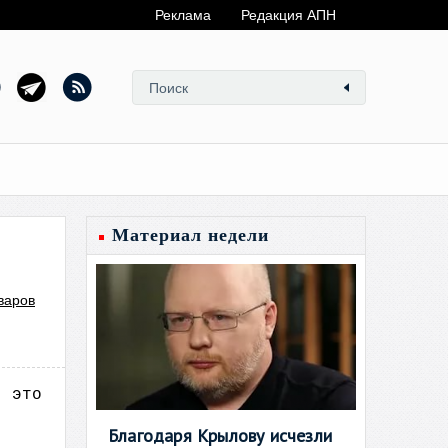
Реклама
Редакция АПН
Материал недели
варов
, это
Благодаря Крылову исчезли