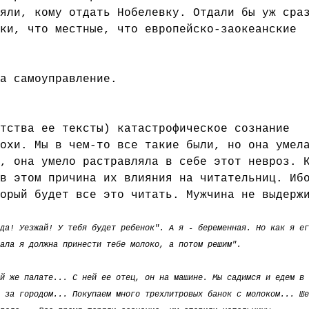
яли, кому отдать Нобелевку. Отдали бы уж сра
ки, что местные, что европейско-заокеанские
а самоуправление.
тства ее тексты) катастрофическое сознание
охи. Мы в чем-то все такие были, но она умел
, она умело растравляла в себе этот невроз. 
в этом причина их влияния на читательниц. Иб
орый будет все это читать. Мужчина не выдерж
да! Уезжай! У тебя будет ребенок". А я - беременная. Но как я ег
ала я должна принести тебе молоко, а потом решим".
й же палате... С ней ее отец, он на машине. Мы садимся и едем в
 за городом... Покупаем много трехлитровых банок с молоком... Ше