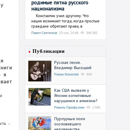
родимые пятна русского
зу
национализма
Константин учил другому. Что
нация возникает тогда, когда простые
граждане обретают права, в
Павел Святенков
23 сен, 14:48
344 362
Публикации
ая
Русская песня.
Владимир Высоцкий
Книги
Роман Коноплев
943
о я
ивает
Как США вызвали у
Японии когнитивные
о
нарушения и амнезию?
Рамиль Гарифуллин
1 568
Пурпурные поля
осоловевшего
сть -
человечества