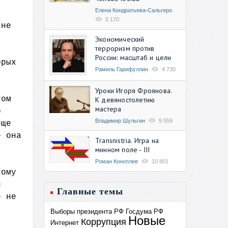
Елена Кондратьева-Сальгеро
5 170
 не
Экономический
терроризм против
России: масштаб и цели
орых
Рамиль Гарифуллин
4 730
Уроки Игоря Фроянова.
том
К девяностолетию
мастера
о
Владимир Шульгин
9 559
еще
е она
Transnistria. Игра на
минном поле - III
Роман Коноплев
10 801
кому
и
Главные темы
е не
Выборы президента РФ
Госдума РФ
Новые
Коррупция
Интернет