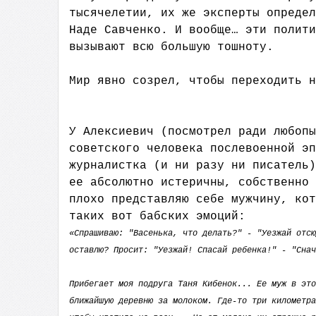
тысячелетии, их же эксперты определ
Наде Савченко. И вообще… эти полити
вызывают всю большую тошноту.
Мир явно созрел, чтобы переходить н
У Алексиевич (посмотрел ради любопы
советского человека послевоенной эп
журналистка (и ни разу ни писатель)
ее абсолютно истеричны, собственно 
плохо представляю себе мужчину, кот
таких вот бабских эмоций:
«Спрашиваю: "Васенька, что делать?" - "Уезжай отсю
оставлю? Просит: "Уезжай! Спасай ребенка!" - "Снач
Прибегает моя подруга Таня Кибенок... Ее муж в это
ближайшую деревню за молоком. Где-то три километра