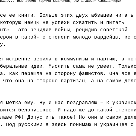
вало... Все время теряли сознание, им ставили капельницы».
се ее книги. Больше этих двух абзацев читать
которую немцы не успехи схватить и пытать
нт» - это рецидив войны, рецидив советской
ерои в какой-то степени молодогвардейцы, кот
у.
я искренне верила в коммунизм и партию, а по
беральные идеи. Мыслить сама не умеет. Тольк
а, как перешла на сторону фашистов. Она все 
 что она на стороне партизан, а на самом дел
я метка ему. Ну и нас поздравляю – к украинс
вится белорусское. И надо же до какой степен
лаве РФ! Допустить такое! Но они в самом дел
. Под русскими я здесь понимаю и украинцев с